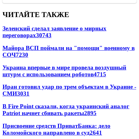
ЧИТАЙТЕ ТАКЖЕ
Зеленский сделал заявление о мирных
переговорах
30743
Майора ВСП поймали на "помощи" военному в
СОЧ
7230
Украина впервые в мире провела воздушный
штурм с использованием роботов
4715
Иран готовил удар по трем объектам в Украине -
СМИ
3031
В Fire Point сказали, когда украинский аналог
Patriot начнет сбивать ракеты
2895
Присвоение средств ПриватБанка: дело
Коломойского направлено в суд
2641