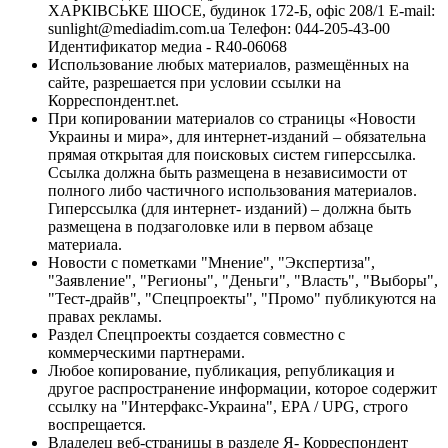
ХАРКІВСЬКЕ ШОСЕ, будинок 172-Б, офіс 208/1 E-mail:
sunlight@mediadim.com.ua
Телефон: 044-205-43-00
Идентификатор медиа - R40-06068
Использование любых материалов, размещённых на
сайте, разрешается при условии ссылки на
Корреспондент.net.
При копировании материалов со страницы «Новости
Украины и мира», для интернет-изданий – обязательна
прямая открытая для поисковых систем гиперссылка.
Ссылка должна быть размещена в независимости от
полного либо частичного использования материалов.
Гиперссылка (для интернет- изданий) – должна быть
размещена в подзаголовке или в первом абзаце
материала.
Новости с пометками "Мнение", "Экспертиза",
"Заявление", "Регионы", "Деньги", "Власть", "Выборы",
"Тест-драйв", "Спецпроекты", "Промо" публикуются на
правах рекламы.
Раздел Спецпроекты создается совместно с
коммерческими партнерами.
Любое копирование, публикация, републикация и
другое распространение информации, которое содержит
ссылку на "Интерфакс-Украина", EPA / UPG, строго
воспрещается.
Владелец веб-страницы в разделе Я- Корреспондент