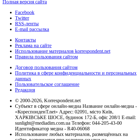
Полная версия сайта
Facebook
Twitter
RSS-ленты
E-mail рассылка
Контакты
Реклама на сайте
Использование материалов korrespondent.net
Правила пользования сайтом
Договор пользования сайтом
Политика в сфере конфиденциальности и персональных
данных
Пользовательское соглашение
Редакция
© 2000-2026, Korrespondent.net
Субъект в сфере онлайн-медиа Название онлайн-медиа -
«КореспонденТ.net» Адрес: 02091, місто Київ,
ХАРКІВСЬКЕ ШОСЕ, будинок 172-Б, офіс 208/1 E-mail:
sunlight@mediadim.com.ua
Телефон: 044-205-43-00
Идентификатор медиа - R40-06068
Использование любых материалов, размещённых на
сайте, разрешается при условии ссылки на