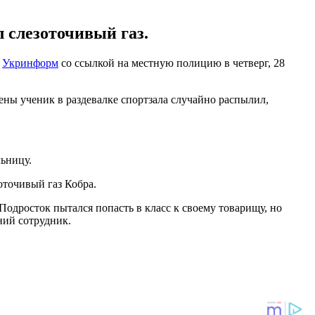
 слезоточивый газ.
т
Укринформ
со ссылкой на местную полицию в четверг, 28
ены ученик в раздевалке спортзала случайно распылил,
льницу.
оточивый газ Кобра.
 Подросток пытался попасть в класс к своему товарищу, но
ний сотрудник.