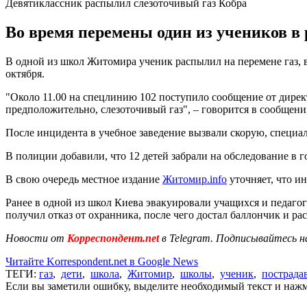
Девятиклассник распылил слезоточивый газ Кобра
Во время перемены один из учеников в 
В одной из школ Житомира ученик распылил на перемене газ, в
октября.
"Около 11.00 на спецлинию 102 поступило сообщение от директ
предположительно, слезоточивый газ", – говорится в сообщени
После инцидента в учебное заведение вызвали скорую, специа
В полиции добавили, что 12 детей забрали на обследование в 
В свою очередь местное издание
Житомир.info
уточняет, что и
Ранее в одной из школ Киева эвакуировали учащихся и педагого
получил отказ от охранника, после чего достал баллончик и ра
Новости от
Корреспондент.net
в Telegram. Подписывайтесь н
Читайте Korrespondent.net в Google News
ТЕГИ:
газ
,
дети
,
школа
,
Житомир
,
школы
,
ученик
,
пострада
Если вы заметили ошибку, выделите необходимый текст и нажми