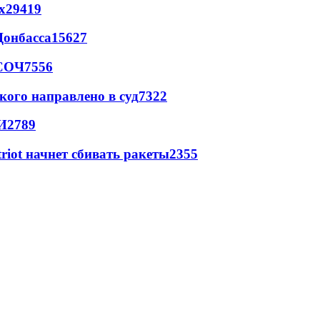
х
29419
Донбасса
15627
 СОЧ
7556
кого направлено в суд
7322
И
2789
triot начнет сбивать ракеты
2355