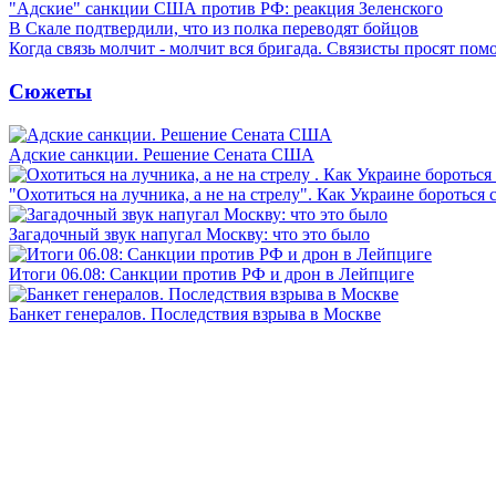
"Адские" санкции США против РФ: реакция Зеленского
В Скале подтвердили, что из полка переводят бойцов
Когда связь молчит - молчит вся бригада. Связисты просят по
Сюжеты
Адские санкции. Решение Сената США
"Охотиться на лучника, а не на стрелу". Как Украине бороться 
Загадочный звук напугал Москву: что это было
Итоги 06.08: Санкции против РФ и дрон в Лейпциге
Банкет генералов. Последствия взрыва в Москве