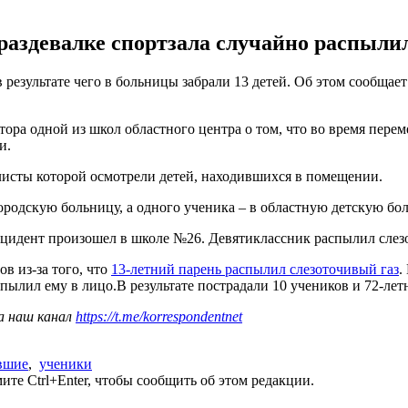
раздевалке спортзала случайно распылил
 результате чего в больницы забрали 13 детей. Об этом сообщае
ора одной из школ областного центра о том, что во время перем
и.
листы которой осмотрели детей, находившихся в помещении.
городскую больницу, а одного ученика – в областную детскую бо
нцидент произошел в школе №26. Девятиклассник распылил слез
в из-за того, что
13-летний парень распылил слезоточивый газ
.
спылил ему в лицо.В результате пострадали 10 учеников и 72-лет
а наш канал
https://t.me/korrespondentnet
вшие
,
ученики
те Ctrl+Enter, чтобы сообщить об этом редакции.