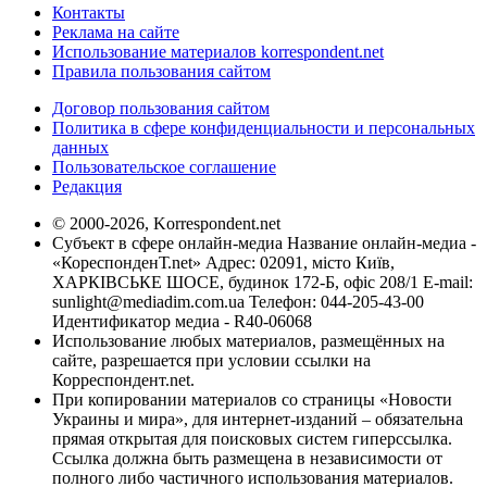
Контакты
Реклама на сайте
Использование материалов korrespondent.net
Правила пользования сайтом
Договор пользования сайтом
Политика в сфере конфиденциальности и персональных
данных
Пользовательское соглашение
Редакция
© 2000-2026, Korrespondent.net
Субъект в сфере онлайн-медиа Название онлайн-медиа -
«КореспонденТ.net» Адрес: 02091, місто Київ,
ХАРКІВСЬКЕ ШОСЕ, будинок 172-Б, офіс 208/1 E-mail:
sunlight@mediadim.com.ua
Телефон: 044-205-43-00
Идентификатор медиа - R40-06068
Использование любых материалов, размещённых на
сайте, разрешается при условии ссылки на
Корреспондент.net.
При копировании материалов со страницы «Новости
Украины и мира», для интернет-изданий – обязательна
прямая открытая для поисковых систем гиперссылка.
Ссылка должна быть размещена в независимости от
полного либо частичного использования материалов.