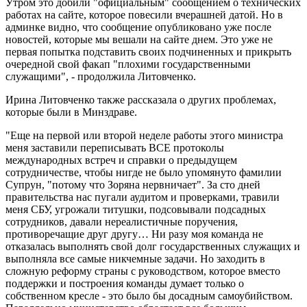
Утром это добили "официальным" сообщением о технических
работах на сайте, которое повесили вчерашней датой. Но в
админке видно, что сообщение опубликовано уже после
новостей, которые мы вешали на сайте днем. Это уже не
первая попытка подставить своих подчиненных и прикрыть
очередной свой факап "плохими государственными
служащими", - продолжила Литовченко.
Ирина Литовченко также рассказала о других проблемах,
которые были в Минздраве.
"Еще на первой или второй неделе работы этого министра
меня заставили переписывать ВСЕ протоколы
международных встреч и справки о предыдущем
сотрудничестве, чтобы нигде не было упомянуто фамилии
Супрун, "потому что Зоряна нервничает". За сто дней
правительства нас пугали аудитом и проверками, травили
меня СБУ, угрожали титушки, подсовывали подсадных
сотрудников, давали нереалистичные поручения,
противоречащие друг другу… Ни разу моя команда не
отказалась выполнять свой долг государственных служащих и
выполняла все самые никчемные задачи. Но заходить в
сложную реформу страны с руководством, которое вместо
поддержки и построения команды думает только о
собственном кресле - это было бы досадным самоубийством.