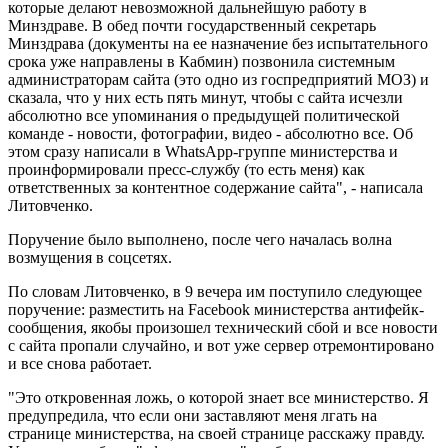
которые делают невозможной дальнейшую работу в
Минздраве. В обед почти государственный секретарь
Минздрава (документы на ее назначение без испытательного
срока уже направлены в Кабмин) позвонила системным
администраторам сайта (это одно из госпредприятий МОЗ) и
сказала, что у них есть пять минут, чтобы с сайта исчезли
абсолютно все упоминания о предыдущей политической
команде - новости, фотографии, видео - абсолютно все. Об
этом сразу написали в WhatsApp-группе министерства и
проинформировали пресс-службу (то есть меня) как
ответственных за контентное содержание сайта", - написала
Литовченко.
Поручение было выполнено, после чего началась волна
возмущения в соцсетях.
По словам Литовченко, в 9 вечера им поступило следующее
поручение: разместить на Facebook министерства антифейк-
сообщения, якобы произошел технический сбой и все новости
с сайта пропали случайно, и вот уже сервер отремонтировано
и все снова работает.
"Это откровенная ложь, о которой знает все министерство. Я
предупредила, что если они заставляют меня лгать на
странице министерства, на своей странице расскажу правду.