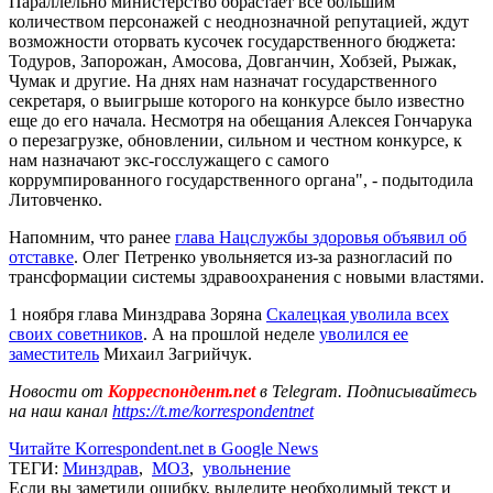
Параллельно министерство обрастает все большим
количеством персонажей с неоднозначной репутацией, ждут
возможности оторвать кусочек государственного бюджета:
Тодуров, Запорожан, Амосова, Довганчин, Хобзей, Рыжак,
Чумак и другие. На днях нам назначат государственного
секретаря, о выигрыше которого на конкурсе было известно
еще до его начала. Несмотря на обещания Алексея Гончарука
о перезагрузке, обновлении, сильном и честном конкурсе, к
нам назначают экс-госслужащего с самого
коррумпированного государственного органа", - подытодила
Литовченко.
Напомним, что ранее
глава Нацслужбы здоровья объявил об
отставке
. Олег Петренко увольняется из-за разногласий по
трансформации системы здравоохранения с новыми властями.
1 ноября глава Минздрава Зоряна
Скалецкая уволила всех
своих советников
. А на прошлой неделе
уволился ее
заместитель
Михаил Загрийчук.
Новости от
Корреспондент.net
в Telegram. Подписывайтесь
на наш канал
https://t.me/korrespondentnet
Читайте Korrespondent.net в Google News
ТЕГИ:
Минздрав
,
МОЗ
,
увольнение
Если вы заметили ошибку, выделите необходимый текст и