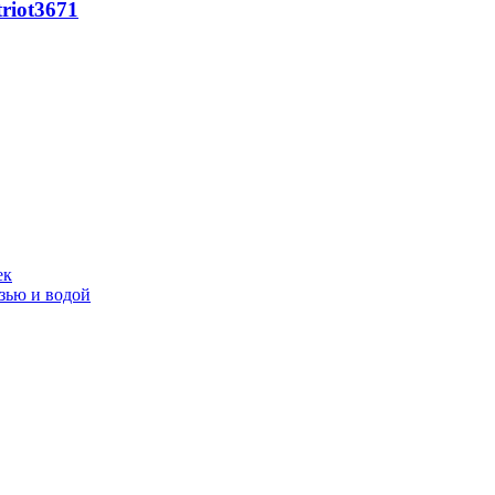
riot
3671
ек
язью и водой