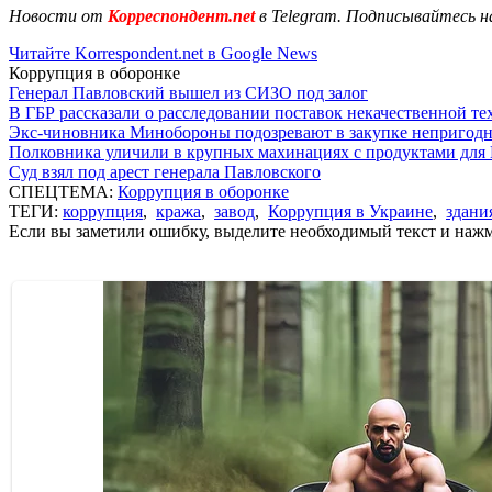
Новости от
Корреспондент.net
в Telegram. Подписывайтесь н
Читайте Korrespondent.net в Google News
Коррупция в оборонке
Генерал Павловский вышел из СИЗО под залог
В ГБР рассказали о расследовании поставок некачественной т
Экс-чиновника Минобороны подозревают в закупке непригод
Полковника уличили в крупных махинациях с продуктами для
Суд взял под арест генерала Павловского
СПЕЦТЕМА:
Коррупция в оборонке
ТЕГИ:
коррупция
,
кража
,
завод
,
Коррупция в Украине
,
здания
Если вы заметили ошибку, выделите необходимый текст и нажми