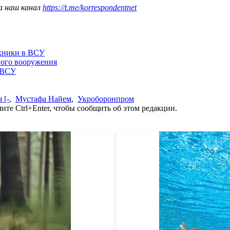
а наш канал
https://t.me/korrespondentnet
ехники в ВСУ
ного вооружения
 ВСУ
 [-
,
Мустафа Найем
,
Укроборонпром
те Ctrl+Enter, чтобы сообщить об этом редакции.