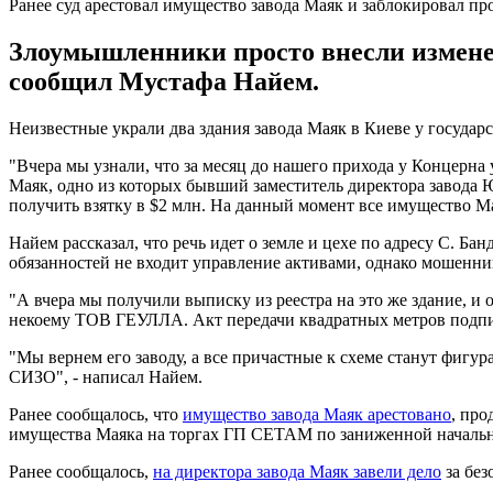
Ранее суд арестовал имущество завода Маяк и заблокировал пр
Злоумышленники просто внесли изменен
сообщил Мустафа Найем.
Неизвестные украли два здания завода Маяк в Киеве у госуда
"Вчера мы узнали, что за месяц до нашего прихода у Концерна 
Маяк, одно из которых бывший заместитель директора завода 
получить взятку в $2 млн. На данный момент все имущество Ма
Найем рассказал, что речь идет о земле и цехе по адресу С. Бан
обязанностей не входит управление активами, однако мошенник
"А вчера мы получили выписку из реестра на это же здание, и 
некоему ТОВ ГЕУЛЛА. Акт передачи квадратных метров подпис
"Мы вернем его заводу, а все причастные к схеме станут фигу
СИЗО", - написал Найем.
Ранее сообщалось, что
имущество завода Маяк арестовано
, про
имущества Маяка на торгах ГП СЕТАМ по заниженной начальн
Ранее сообщалось,
на директора завода Маяк завели дело
за без