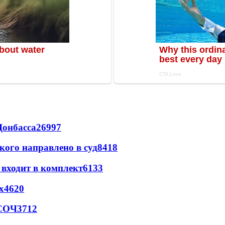
Донбасса
26997
кого направлено в суд
8418
 входит в комплект
6133
х
4620
 СОЧ
3712