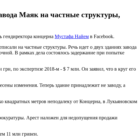
авода Маяк на частные структуры,
ль гендиректора концерна
Мустафа Найем
в Facebook.
еписали на частные структуры. Речь идет о двух зданиях завода
очной. В рамках дела состоялось задержание при попытке
грн, по экспертизе 2018-м - $ 7 млн. Он заявил, что в круг его
несены изменения. Теперь здание принадлежит не заводу, а
ько квадратных метров неподалеку от Концерна, в Лукьяновском
 прокуратуры. Арест наложен для недопущения продажи
ем 11 млн гривен.