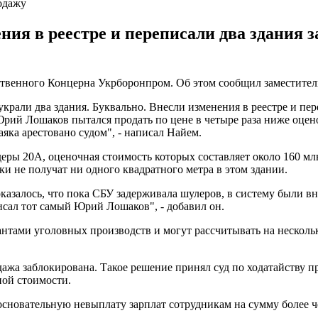
одажу
ия в реестре и переписали два здания з
рственного Концерна Укрборонпром. Об этом сообщил заместите
украли два здания. Буквально. Внесли изменения в реестре и пер
Юрий Лошаков пытался продать по цене в четыре раза ниже оцен
яка арестовано судом", - написал Найем.
деры 20А, оценочная стоимость которых составляет около 160 млн 
и не получат ни одного квадратного метра в этом здании.
оказалось, что пока СБУ задерживала шулеров, в систему были в
ал тот самый Юрий Лошаков", - добавил он.
рантами уголовных производств и могут рассчитывать на нескол
дажа заблокирована. Такое решение принял суд по ходатайству
ой стоимости.
основательную невыплату зарплат сотрудникам на сумму более ч