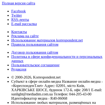
Полная версия сайта
Facebook
Twitter
RSS-ленты
E-mail рассылка
Контакты
Реклама на сайте
Использование материалов korrespondent.net
Правила пользования сайтом
Договор пользования сайтом
Политика в сфере конфиденциальности и персональных
данных
Пользовательское соглашение
Редакция
© 2000-2026, Korrespondent.net
Субъект в сфере онлайн-медиа Название онлайн-медиа -
«КореспонденТ.net» Адрес: 02091, місто Київ,
ХАРКІВСЬКЕ ШОСЕ, будинок 172-Б, офіс 208/1 E-mail:
sunlight@mediadim.com.ua
Телефон: 044-205-43-00
Идентификатор медиа - R40-06068
Использование любых материалов, размещённых на