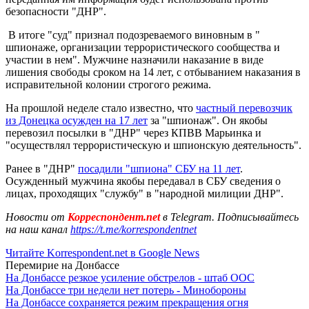
безопасности "ДНР".
В итоге "суд" признал подозреваемого виновным в "
шпионаже, организации террористического сообщества и
участии в нем". Мужчине назначили наказание в виде
лишения свободы сроком на 14 лет, с отбыванием наказания в
исправительной колонии строгого режима.
На прошлой неделе стало известно, что
частный перевозчик
из Донецка осужден на 17 лет
за "шпионаж". Он якобы
перевозил посылки в "ДНР" через КПВВ Марьинка и
"осуществлял террористическую и шпионскую деятельность".
Ранее в "ДНР"
посадили "шпиона" СБУ на 11 лет
.
Осужденный мужчина якобы передавал в СБУ сведения о
лицах, проходящих "службу" в "народной милиции ДНР".
Новости от
Корреспондент.net
в Telegram. Подписывайтесь
на наш канал
https://t.me/korrespondentnet
Читайте Korrespondent.net в Google News
Перемирие на Донбассе
На Донбассе резкое усиление обстрелов - штаб ООС
На Донбассе три недели нет потерь - Минобороны
На Донбассе сохраняется режим прекращения огня