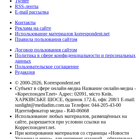
Twitter
RSS-ленты
E-mail рассылка
Контакты
Реклама на сайте
Использование материалов korrespondent.net
Правила пользования сайтом
Договор пользования сайтом
Политика в сфере конфиденциальности и персональных
данных
Пользовательское соглашение
Редакция
© 2000-2026, Korrespondent.net
Субъект в сфере онлайн-медиа Название онлайн-медиа -
«КореспонденТ.net» Адрес: 02091, місто Київ,
ХАРКІВСЬКЕ ШОСЕ, будинок 172-Б, офіс 208/1 E-mail:
sunlight@mediadim.com.ua
Телефон: 044-205-43-00
Идентификатор медиа - R40-06068
Использование любых материалов, размещённых на
сайте, разрешается при условии ссылки на
Корреспондент.net.
При копировании материалов со страницы «Новости
Украины и мира», для интернет-изданий – обязательна