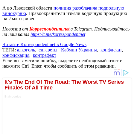
А во Львовской области
полиция разоблачила подпольную
винокурню
. Правоохранители изъяли водочную продукцию
на 2 млн гривен.
Новости от
Корреспондент.net
в Telegram. Подписывайтесь
на наш канал
https://t.me/korrespondentnet
Читайте Korrespondent.net в Google News
ТЕГИ:
алкоголь
,
сигареты
,
Кабмин Украины
,
конфискат
,
конфискация
,
контрафакт
Если вы заметили ошибку, выделите необходимый текст и
нажмите Ctrl+Enter, чтобы сообщить об этом редакции.