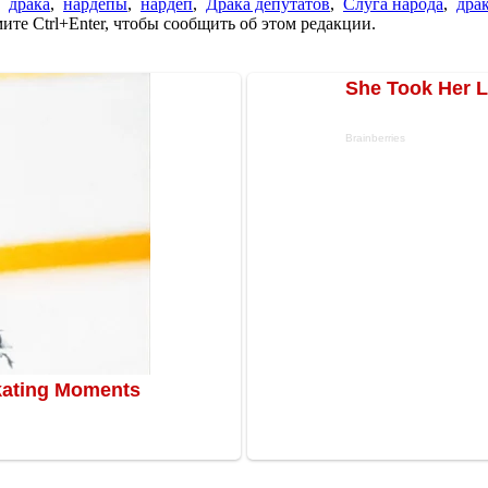
,
драка
,
нардепы
,
нардеп
,
Драка депутатов
,
Слуга народа
,
драк
те Ctrl+Enter, чтобы сообщить об этом редакции.