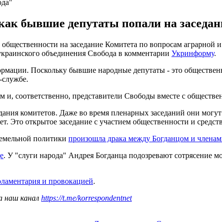
ода"
 как бывшие депутаты попали на заседан
общественности на заседание Комитета по вопросам аграрной и 
украинского объединения Свобода в комментарии
Укринформу
.
ормации. Поскольку бывшие народные депутаты - это общественн
-службе.
ым и, соответственно, представители Свободы вместе с обществ
едания комитетов. Даже во время пленарных заседаний они могут
ет. Это открытое заседание с участием общественности и средст
 земельной политики
произошла драка между Богданцом и членам
е
. У "слуги народа" Андрея Богданца подозревают сотрясение м
рламентария и провокацией
.
а наш канал
https://t.me/korrespondentnet