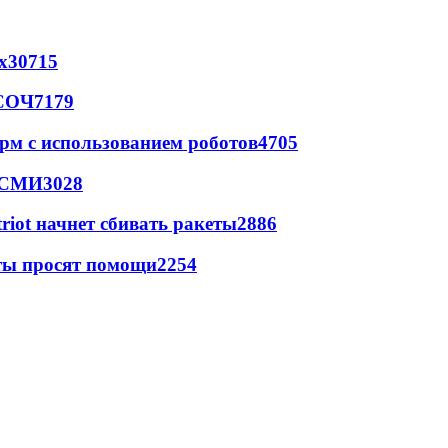
х
30715
 СОЧ
7179
рм с использованием роботов
4705
- СМИ
3028
triot начнет сбивать ракеты
2886
сты просят помощи
2254