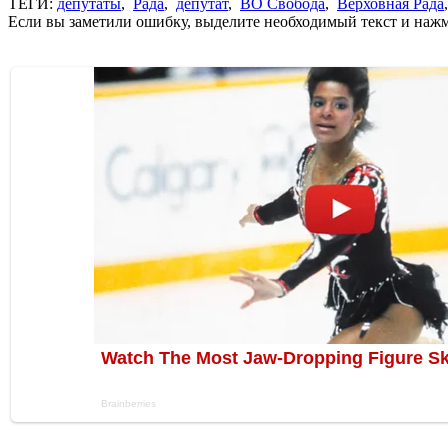
ТЕГИ:
депутаты
,
Рада
,
депутат
,
ВО Свобода
,
Верховная Рада
Если вы заметили ошибку, выделите необходимый текст и нажми