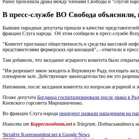
Ранее произошла драка между членами Свободы и "слугой нар
В пресс-службе ВО Свобода объяснили,
Бывшие народные депутаты пришли в качестве представителей 
фракции Слуга народа. Об этом сообщили в пресс-службе Все
"Комитет приглашал общественность и средства массовой инф
представителями фермерских организаций", - отметили в пресс
Там добавили, что заседание аграрного комитета было открыт
"Им разрешает закон заходить в Верховную Раду, посещать зас
пленарном зале. Действующее законодательство им это разреша
Напомним, после заседания комитета по вопросам аграрной и
Позже депутата
Богданца госпитализировали после драки в Рад
Киевского горсовета Мирошниченко.
Во фракции Слуга народа
инцидент назвали нападением на па
Новости от
Корреспондент.net
в Telegram. Подписывайтесь н
Читайте Korrespondent.net в Google News