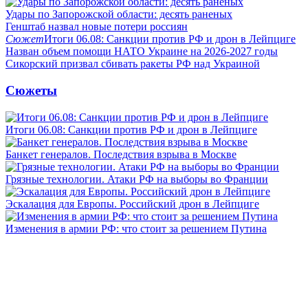
Удары по Запорожской области: десять раненых
Генштаб назвал новые потери россиян
Сюжет
Итоги 06.08: Санкции против РФ и дрон в Лейпциге
Назван объем помощи НАТО Украине на 2026-2027 годы
Сикорский призвал сбивать ракеты РФ над Украиной
Сюжеты
Итоги 06.08: Санкции против РФ и дрон в Лейпциге
Банкет генералов. Последствия взрыва в Москве
Грязные технологии. Атаки РФ на выборы во Франции
Эскалация для Европы. Российский дрон в Лейпциге
Изменения в армии РФ: что стоит за решением Путина