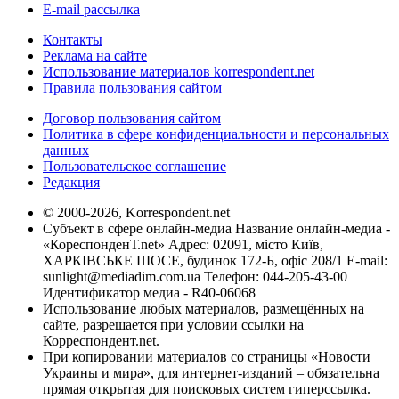
E-mail рассылка
Контакты
Реклама на сайте
Использование материалов korrespondent.net
Правила пользования сайтом
Договор пользования сайтом
Политика в сфере конфиденциальности и персональных
данных
Пользовательское соглашение
Редакция
© 2000-2026, Korrespondent.net
Субъект в сфере онлайн-медиа Название онлайн-медиа -
«КореспонденТ.net» Адрес: 02091, місто Київ,
ХАРКІВСЬКЕ ШОСЕ, будинок 172-Б, офіс 208/1 E-mail:
sunlight@mediadim.com.ua
Телефон: 044-205-43-00
Идентификатор медиа - R40-06068
Использование любых материалов, размещённых на
сайте, разрешается при условии ссылки на
Корреспондент.net.
При копировании материалов со страницы «Новости
Украины и мира», для интернет-изданий – обязательна
прямая открытая для поисковых систем гиперссылка.