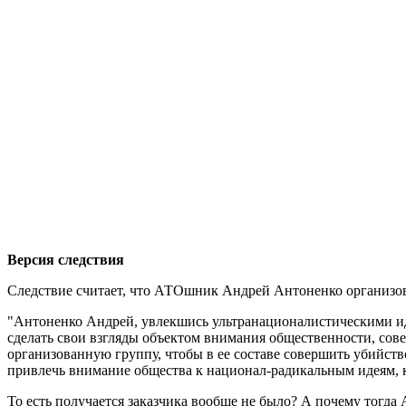
Версия следствия
Следствие считает, что АТОшник Андрей Антоненко организо
"Антоненко Андрей, увлекшись ультранационалистическими ид
сделать свои взгляды объектом внимания общественности, сов
организованную группу, чтобы в ее составе совершить убийств
привлечь внимание общества к национал-радикальным идеям, ко
То есть получается заказчика вообще не было? А почему тогд