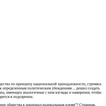
щества по принципу национальной принадлежности, стремясь
к определенным политическим убеждениям ... решил создать
 лиц, имеющих аналогичные с ним взгляды и намерения, чтобы
рится в подозрении.
ание общества к национал-радикальным идеям”? Странная,