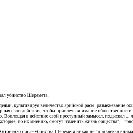
вал убийство Шеремета.
еями, культивируя величество арийской расы, размежевание об
ершая свои действия, чтобы привлечь внимание общественности 
о. Воплощая в действие свой преступный замысел, подыскал ...
торые, по их мнению, смогут изменить жизнь общества", - гово
а Антоненко после убийства Шеремета никак не “привлекал вним