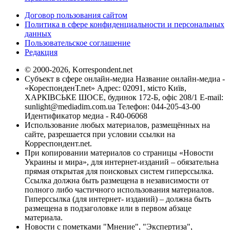
Договор пользования сайтом
Политика в сфере конфиденциальности и персональных
данных
Пользовательское соглашение
Редакция
© 2000-2026, Korrespondent.net
Субъект в сфере онлайн-медиа Название онлайн-медиа -
«КореспонденТ.net» Адрес: 02091, місто Київ,
ХАРКІВСЬКЕ ШОСЕ, будинок 172-Б, офіс 208/1 E-mail:
sunlight@mediadim.com.ua
Телефон: 044-205-43-00
Идентификатор медиа - R40-06068
Использование любых материалов, размещённых на
сайте, разрешается при условии ссылки на
Корреспондент.net.
При копировании материалов со страницы «Новости
Украины и мира», для интернет-изданий – обязательна
прямая открытая для поисковых систем гиперссылка.
Ссылка должна быть размещена в независимости от
полного либо частичного использования материалов.
Гиперссылка (для интернет- изданий) – должна быть
размещена в подзаголовке или в первом абзаце
материала.
Новости с пометками "Мнение", "Экспертиза",