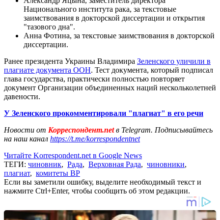
Александр Яцына, заместитель директора
Национального института рака, за текстовые
заимствования в докторской диссертации и открытия
"тазового дна".
Анна Фотина, за текстовые заимствования в докторской
диссертации.
Ранее президента Украины Владимира
Зеленского уличили в
плагиате документа ООН
. Тест документа, который подписал
глава государства, практически полностью повторяет
документ Организации объединенных наций нескольколетней
давености.
У Зеленского прокомментировали "плагиат" в его речи
Новости от
Корреспондент.net
в Telegram. Подписывайтесь
на наш канал
https://t.me/korrespondentnet
Читайте Korrespondent.net в Google News
ТЕГИ:
чиновник
,
Рада
,
Верховная Рада
,
чиновники
,
плагиат
,
комитеты ВР
Если вы заметили ошибку, выделите необходимый текст и
нажмите Ctrl+Enter, чтобы сообщить об этом редакции.