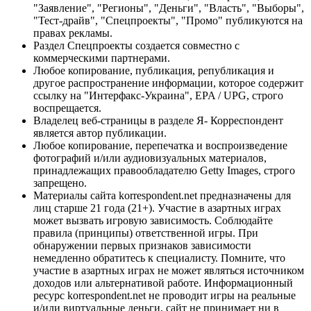
"Заявление", "Регионы", "Деньги", "Власть", "Выборы",
"Тест-драйв", "Спецпроекты", "Промо" публикуются на
правах рекламы.
Раздел Спецпроекты создается совместно с
коммерческими партнерами.
Любое копирование, публикация, републикация и
другое распространение информации, которое содержит
ссылку на "Интерфакс-Украина", EPA / UPG, строго
воспрещается.
Владелец веб-страницы в разделе Я- Корреспондент
является автор публикации.
Любое копирование, перепечатка и воспроизведение
фотографий и/или аудиовизуальных материалов,
принадлежащих правообладателю Getty Images, строго
запрещено.
Материалы сайта korrespondent.net предназначены для
лиц старше 21 года (21+). Участие в азартных играх
может вызвать игровую зависимость. Соблюдайте
правила (принципы) ответственной игры. При
обнаружении первых признаков зависимости
немедленно обратитесь к специалисту. Помните, что
участие в азартных играх не может являться источником
доходов или альтернативой работе. Информационный
ресурс korrespondent.net не проводит игры на реальные
и/или виртуальные деньги, сайт не принимает ни в