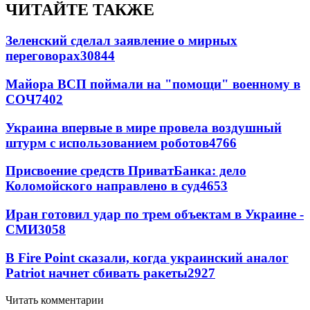
ЧИТАЙТЕ ТАКЖЕ
Зеленский сделал заявление о мирных
переговорах
30844
Майора ВСП поймали на "помощи" военному в
СОЧ
7402
Украина впервые в мире провела воздушный
штурм с использованием роботов
4766
Присвоение средств ПриватБанка: дело
Коломойского направлено в суд
4653
Иран готовил удар по трем объектам в Украине -
СМИ
3058
В Fire Point сказали, когда украинский аналог
Patriot начнет сбивать ракеты
2927
Читать комментарии