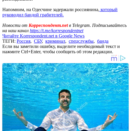
Напомним, на Одесчине задержали россиянина,
который
руководил бандой грабителей.
Новости от
Корреспондент.net
в Telegram. Подписывайтесь
на наш канал
https://t.me/korrespondentnet
Читайте Korrespondent.net в Google News
ТЕГИ:
Россия
,
СБУ
,
криминал
,
спецслужбы
,
банда
Если вы заметили ошибку, выделите необходимый текст и
нажмите Ctrl+Enter, чтобы сообщить об этом редакции.