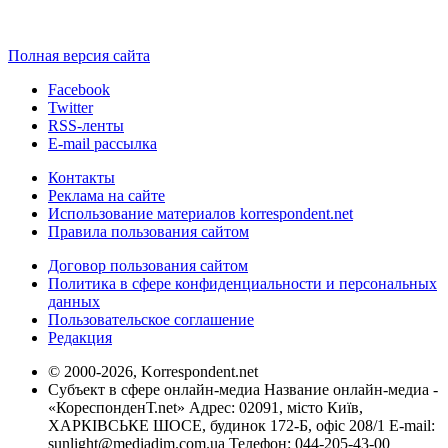
Полная версия сайта
Facebook
Twitter
RSS-ленты
E-mail рассылка
Контакты
Реклама на сайте
Использование материалов korrespondent.net
Правила пользования сайтом
Договор пользования сайтом
Политика в сфере конфиденциальности и персональных
данных
Пользовательское соглашение
Редакция
© 2000-2026, Korrespondent.net
Субъект в сфере онлайн-медиа Название онлайн-медиа -
«КореспонденТ.net» Адрес: 02091, місто Київ,
ХАРКІВСЬКЕ ШОСЕ, будинок 172-Б, офіс 208/1 E-mail:
sunlight@mediadim.com.ua
Телефон: 044-205-43-00