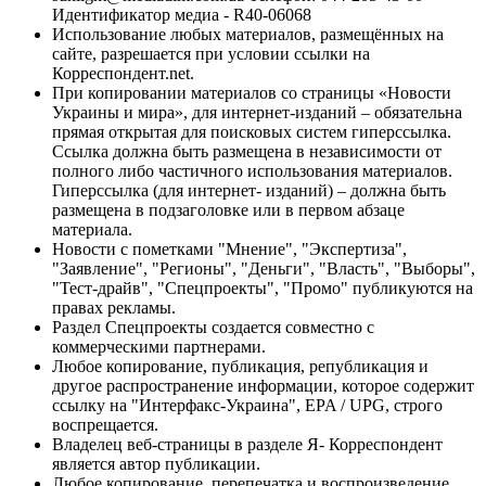
Идентификатор медиа - R40-06068
Использование любых материалов, размещённых на
сайте, разрешается при условии ссылки на
Корреспондент.net.
При копировании материалов со страницы «Новости
Украины и мира», для интернет-изданий – обязательна
прямая открытая для поисковых систем гиперссылка.
Ссылка должна быть размещена в независимости от
полного либо частичного использования материалов.
Гиперссылка (для интернет- изданий) – должна быть
размещена в подзаголовке или в первом абзаце
материала.
Новости с пометками "Мнение", "Экспертиза",
"Заявление", "Регионы", "Деньги", "Власть", "Выборы",
"Тест-драйв", "Спецпроекты", "Промо" публикуются на
правах рекламы.
Раздел Спецпроекты создается совместно с
коммерческими партнерами.
Любое копирование, публикация, републикация и
другое распространение информации, которое содержит
ссылку на "Интерфакс-Украина", EPA / UPG, строго
воспрещается.
Владелец веб-страницы в разделе Я- Корреспондент
является автор публикации.
Любое копирование, перепечатка и воспроизведение