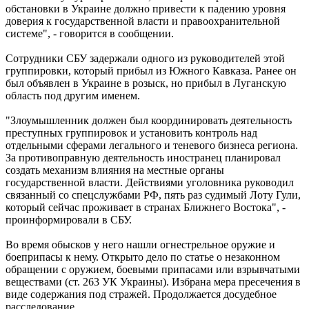
обстановки в Украине должно привести к падению уровня
доверия к государственной власти и правоохранительной
системе", - говорится в сообщении.
Сотрудники СБУ задержали одного из руководителей этой
группировки, который прибыл из Южного Кавказа. Ранее он
был объявлен в Украине в розыск, но прибыл в Луганскую
область под другим именем.
"Злоумышленник должен был координировать деятельность
преступных группировок и установить контроль над
отдельными сферами легального и теневого бизнеса региона.
За противоправную деятельность иностранец планировал
создать механизм влияния на местные органы
государственной власти. Действиями уголовника руководил
связанный со спецслужбами РФ, пять раз судимый Лоту Гули,
который сейчас проживает в странах Ближнего Востока", -
проинформировали в СБУ.
Во время обысков у него нашли огнестрельное оружие и
боеприпасы к нему. Открыто дело по статье о незаконном
обращении с оружием, боевыми припасами или взрывчатыми
веществами (ст. 263 УК Украины). Избрана мера пресечения в
виде содержания под стражей. Продолжается досудебное
расследование.