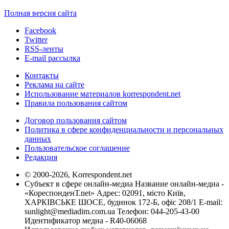
Полная версия сайта
Facebook
Twitter
RSS-ленты
E-mail рассылка
Контакты
Реклама на сайте
Использование материалов korrespondent.net
Правила пользования сайтом
Договор пользования сайтом
Политика в сфере конфиденциальности и персональных
данных
Пользовательское соглашение
Редакция
© 2000-2026, Korrespondent.net
Субъект в сфере онлайн-медиа Название онлайн-медиа -
«КореспонденТ.net» Адрес: 02091, місто Київ,
ХАРКІВСЬКЕ ШОСЕ, будинок 172-Б, офіс 208/1 E-mail:
sunlight@mediadim.com.ua
Телефон: 044-205-43-00
Идентификатор медиа - R40-06068