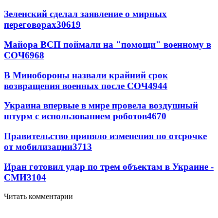
Зеленский сделал заявление о мирных
переговорах
30619
Майора ВСП поймали на "помощи" военному в
СОЧ
6968
В Минобороны назвали крайний срок
возвращения военных после СОЧ
4944
Украина впервые в мире провела воздушный
штурм с использованием роботов
4670
Правительство приняло изменения по отсрочке
от мобилизации
3713
Иран готовил удар по трем объектам в Украине -
СМИ
3104
Читать комментарии