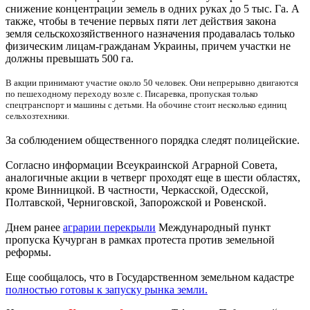
снижение концентрации земель в одних руках до 5 тыс. Га. А
также, чтобы в течение первых пяти лет действия закона
земля сельскохозяйственного назначения продавалась только
физическим лицам-гражданам Украины, причем участки не
должны превышать 500 га.
В акции принимают участие около 50 человек. Они непрерывно двигаются
по пешеходному переходу возле с. Писаревка, пропуская только
спецтранспорт и машины с детьми. На обочине стоит несколько единиц
сельхозтехники.
За соблюдением общественного порядка следят полицейские.
Согласно информации Всеукраинской Аграрной Совета,
аналогичные акции в четверг проходят еще в шести областях,
кроме Винницкой. В частности, Черкасской, Одесской,
Полтавской, Черниговской, Запорожской и Ровенской.
Днем ранее
аграрии перекрыли
Международный пункт
пропуска Кучурган в рамках протеста против земельной
реформы.
Еще сообщалось, что в Государственном земельном кадастре
полностью готовы к запуску рынка земли.