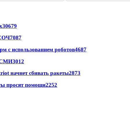
х
30679
 СОЧ
7087
рм с использованием роботов
4687
- СМИ
3012
triot начнет сбивать ракеты
2873
сты просят помощи
2252