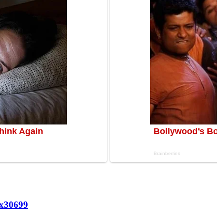
х
30699