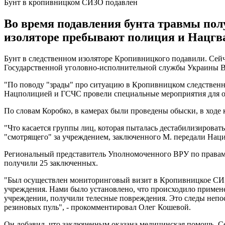
Бунт в кропивницком СИЗО подавлен
Во время подавления бунта травмы пол
изоляторе пребывают полиция и Нацгв
Бунт в следственном изоляторе Кропивницкого подавили. Сей
Государственной уголовно-исполнительной службы Украины В
"По поводу "зрады" про ситуацию в Кропивницком следственно
Нацполицией и ГСЧС провели специальные мероприятия для об
По словам Коробко, в камерах были проведены обыски, в ходе
"Что касается группы лиц, которая пыталась дестабилизироват
"смотрящего" за учреждением, заключенного М. передали Наци
Региональный представитель Уполномоченного ВРУ по правам
получили 25 заключенных.
"Был осуществлен мониторинговый визит в Кропивницкое СИЗ
учреждения. Нами было установлено, что происходило примене
учреждении, получили телесные повреждения. Это следы непоср
резиновых пуль", - прокомментировал Олег Кошевой.
Он добавил, что заключенным оказана медицинская помощь. Се