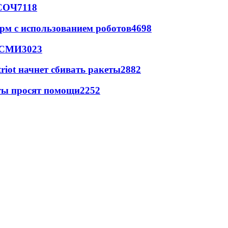
 СОЧ
7118
рм с использованием роботов
4698
- СМИ
3023
triot начнет сбивать ракеты
2882
сты просят помощи
2252