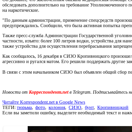
обследовать дополнительно на требование Уполномоченного по
на наркотические.
"По данным администрации, применение спецсредств произошло
предупреждались. Сообщили, что была активная попытка препя
Также пресс-служба Администрации Государственной уголовн
частности, изъято: более 100 литров водки, устройства для нан
также устройства для осуществления перебрасывания запрещен
Как сообщалось, 16 декабря в СИЗО Кропивницкого произоше
агрессивно и ругался матом. Его решили поддержать другие за
В связи с этим начальником СИЗО был объявлен общий сбор п
Новости от
Корреспондент.net
в Telegram. Подписывайтесь н
Читайте Korrespondent.net в Google News
ТЕГИ:
тюрьма
,
фото
,
колония
,
СИЗО
,
бунт
,
Кропивницкий
Если вы заметили ошибку, выделите необходимый текст и нажми