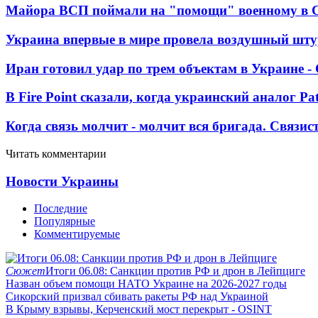
Майора ВСП поймали на "помощи" военному в
Украина впервые в мире провела воздушный шту
Иран готовил удар по трем объектам в Украине 
В Fire Point сказали, когда украинский аналог Pa
Когда связь молчит - молчит вся бригада. Связи
Читать комментарии
Новости Украины
Последние
Популярные
Комментируемые
Сюжет
Итоги 06.08: Санкции против РФ и дрон в Лейпциге
Назван объем помощи НАТО Украине на 2026-2027 годы
Сикорский призвал сбивать ракеты РФ над Украиной
В Крыму взрывы, Керченский мост перекрыт - OSINT