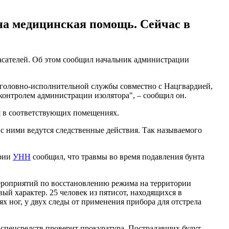
на медицинская помощь. Сейчас в
асателей. Об этом сообщил начальник администрации
уголовно-исполнительной службы совместно с Нацгвардией,
онтролем администрации изолятора", – сообщил он.
я в соответствующих помещениях.
 с ними ведутся следственные действия. Так называемого
арии
УНН
сообщил, что травмы во время подавления бунта
ероприятий по восстановлению режима на территории
й характер. 25 человек из пятисот, находящихся в
 ног, у двух следы от применения прибора для отстрела
 спецсредств проверит прокуратура. Пострадавших будут