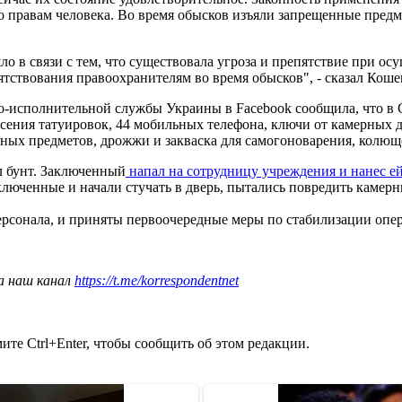
 правам человека. Во время обысков изъяли запрещенные предме
 в связи с тем, что существовала угроза и препятствие при ос
тствования правоохранителям во время обысков", - сказал Коше
о-исполнительной службы Украины в Facebook сообщила, что в
есения татуировок, 44 мобильных телефона, ключи от камерных две
ных предметов, дрожжи и закваска для самогоноварения, колющ
л бунт. Заключенный
напал на сотрудницу учреждения и нанес е
ключенные и начали стучать в дверь, пытались повредить камер
ерсонала, и приняты первоочередные меры по стабилизации опе
а наш канал
https://t.me/korrespondentnet
те Ctrl+Enter, чтобы сообщить об этом редакции.