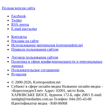
Полная версия сайта
Facebook
Twitter
RSS-ленты
E-mail рассылка
Контакты
Реклама на сайте
Использование материалов korrespondent.net
Правила пользования сайтом
Договор пользования сайтом
Политика в сфере конфиденциальности и персональных
данных
Пользовательское соглашение
Редакция
© 2000-2026, Korrespondent.net
Субъект в сфере онлайн-медиа Название онлайн-медиа -
«КореспонденТ.net» Адрес: 02091, місто Київ,
ХАРКІВСЬКЕ ШОСЕ, будинок 172-Б, офіс 208/1 E-mail:
sunlight@mediadim.com.ua
Телефон: 044-205-43-00
Идентификатор медиа - R40-06068