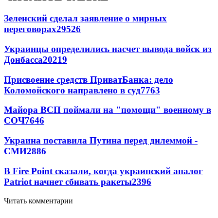
Зеленский сделал заявление о мирных
переговорах
29526
Украинцы определились насчет вывода войск из
Донбасса
20219
Присвоение средств ПриватБанка: дело
Коломойского направлено в суд
7763
Майора ВСП поймали на "помощи" военному в
СОЧ
7646
Украина поставила Путина перед дилеммой -
СМИ
2886
В Fire Point сказали, когда украинский аналог
Patriot начнет сбивать ракеты
2396
Читать комментарии