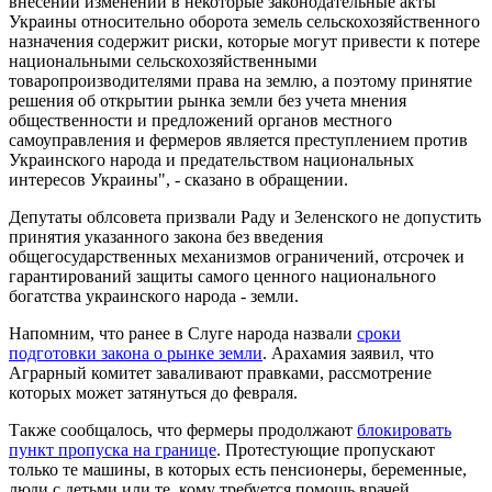
внесении изменений в некоторые законодательные акты
Украины относительно оборота земель сельскохозяйственного
назначения содержит риски, которые могут привести к потере
национальными сельскохозяйственными
товаропроизводителями права на землю, а поэтому принятие
решения об открытии рынка земли без учета мнения
общественности и предложений органов местного
самоуправления и фермеров является преступлением против
Украинского народа и предательством национальных
интересов Украины", - сказано в обращении.
Депутаты облсовета призвали Раду и Зеленского не допустить
принятия указанного закона без введения
общегосударственных механизмов ограничений, отсрочек и
гарантирований защиты самого ценного национального
богатства украинского народа - земли.
Напомним, что ранее в Слуге народа назвали
сроки
подготовки закона о рынке земли
. Арахамия заявил, что
Аграрный комитет заваливают правками, рассмотрение
которых может затянуться до февраля.
Также сообщалось, что фермеры продолжают
блокировать
пункт пропуска на границе
. Протестующие пропускают
только те машины, в которых есть пенсионеры, беременные,
люди с детьми или те, кому требуется помощь врачей.