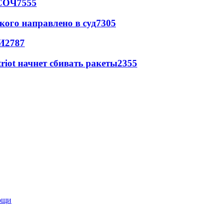
 СОЧ
7555
кого направлено в суд
7305
И
2787
triot начнет сбивать ракеты
2355
мощи