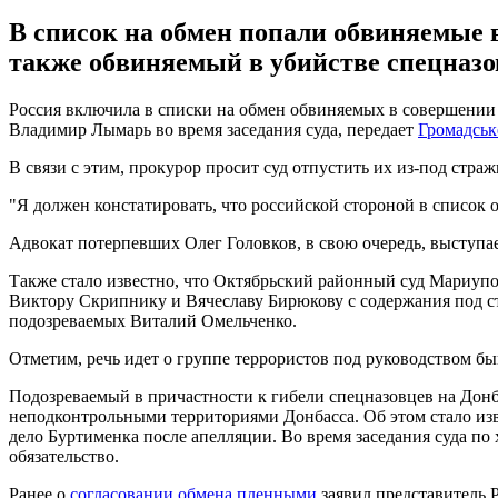
В список на обмен попали обвиняемые в
также обвиняемый в убийстве спецназо
Россия включила в списки на обмен обвиняемых в совершении 
Владимир Лымарь во время заседания суда, передает
Громадськ
В связи с этим, прокурор просит суд отпустить их из-под страж
"Я должен констатировать, что российской стороной в список
Адвокат потерпевших Олег Головков, в свою очередь, выступа
Также стало известно, что Октябрьский районный суд Мариуп
Виктору Скрипнику и Вячеславу Бирюкову с содержания под ст
подозреваемых Виталий Омельченко.
Отметим, речь идет о группе террористов под руководством б
Подозреваемый в причастности к гибели спецназовцев на Дон
неподконтрольными территориями Донбасса. Об этом стало изв
дело Буртименка после апелляции. Во время заседания суда по
обязательство.
Ранее о
согласовании обмена пленными
заявил представитель 