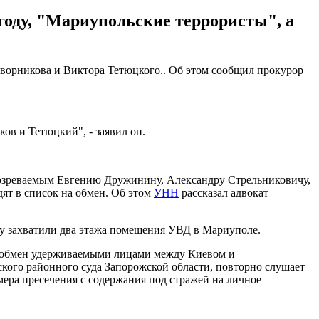
году, "Мариупольские террористы", а
Дворникова и Виктора Тетюцкого.. Об этом сообщил прокурор
в и Тетюцкий", - заявил он.
дозреваемым Евгению Дружинину, Александру Стрельниковичу,
ят в список на обмен. Об этом
УНН
рассказал адвокат
ду захватили два этажа помещения УВД в Мариуполе.
на обмен удерживаемыми лицами между Киевом и
ского районного суда Запорожской области, повторно слушает
мера пресечения с содержания под стражей на личное