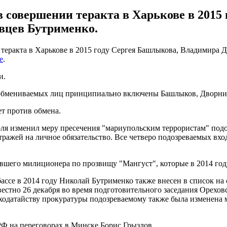
 совершении теракта в Харькове в 2015 
вцев Бутрименко.
теракта в Харькове в 2015 году Сергея Башлыкова, Владимира 
е
.
и.
 обмениваемых лиц принципиально включены Башлыков, Дворнико
ет против обмена.
оля изменил меру пресечения "мариупольским террористам" по
ражей на личное обязательство. Все четверо подозреваемых вход
ывшего милиционера по прозвищу "Мангуст", которые в 2014 го
бассе в 2014 году Николай Бутрименко также внесен в список 
естно 26 декабря во время подготовительного заседания Орехов
 ходатайству прокуратуры подозреваемому также была изменена 
РФ на переговорах в Минске Борис Грызлов.