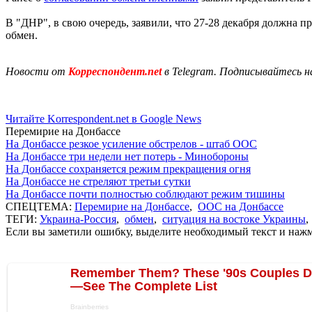
В "ДНР", в свою очередь, заявили, что 27-28 декабря должна п
обмен.
Новости от
Корреспондент.net
в Telegram. Подписывайтесь н
Читайте Korrespondent.net в Google News
Перемирие на Донбассе
На Донбассе резкое усиление обстрелов - штаб ООС
На Донбассе три недели нет потерь - Минобороны
На Донбассе сохраняется режим прекращения огня
На Донбассе не стреляют третьи сутки
На Донбассе почти полностью соблюдают режим тишины
СПЕЦТЕМА:
Перемирие на Донбассе
,
ООС на Донбассе
ТЕГИ:
Украина-Россия
,
обмен
,
ситуация на востоке Украины
Если вы заметили ошибку, выделите необходимый текст и нажми