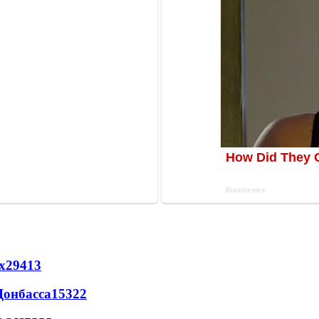
х
29413
Донбасса
15322