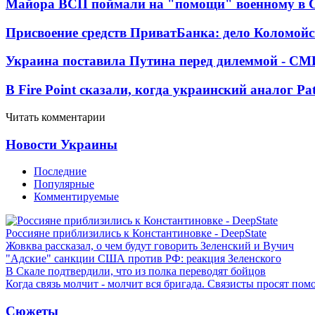
Майора ВСП поймали на "помощи" военному в
Присвоение средств ПриватБанка: дело Коломойс
Украина поставила Путина перед дилеммой - СМ
В Fire Point сказали, когда украинский аналог Pa
Читать комментарии
Новости Украины
Последние
Популярные
Комментируемые
Россияне приблизились к Константиновке - DeepState
Жовква рассказал, о чем будут говорить Зеленский и Вучич
"Адские" санкции США против РФ: реакция Зеленского
В Скале подтвердили, что из полка переводят бойцов
Когда связь молчит - молчит вся бригада. Связисты просят по
Сюжеты