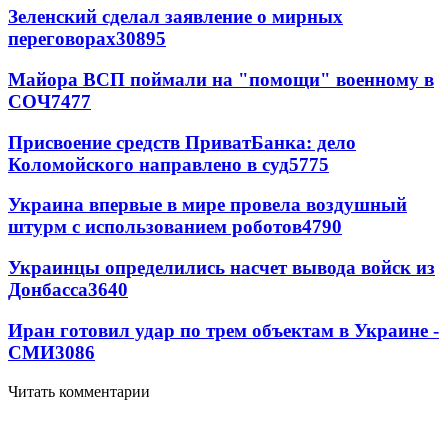
Зеленский сделал заявление о мирных
переговорах
30895
Майора ВСП поймали на "помощи" военному в
СОЧ
7477
Присвоение средств ПриватБанка: дело
Коломойского направлено в суд
5775
Украина впервые в мире провела воздушный
штурм с использованием роботов
4790
Украинцы определились насчет вывода войск из
Донбасса
3640
Иран готовил удар по трем объектам в Украине -
СМИ
3086
Читать комментарии