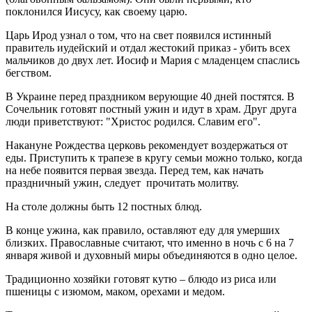
поклонился Иисусу, как своему царю.
Царь Ирод узнал о том, что на свет появился истинный
правитель иудейский и отдал жестокий приказ - убить всех
мальчиков до двух лет. Иосиф и Мария с младенцем спаслись
бегством.
В Украине перед праздником верующие 40 дней постятся. В
Сочельник готовят постный ужин и идут в храм. Друг друга
люди приветствуют: "Христос родился. Славим его".
Накануне Рождества церковь рекомендует воздержаться от
еды. Приступить к трапезе в кругу семьи можно только, когда
на небе появится первая звезда. Перед тем, как начать
праздничный ужин, следует прочитать молитву.
На столе должны быть 12 постных блюд.
В конце ужина, как правило, оставляют еду для умерших
близких. Православные считают, что именно в ночь с 6 на 7
января живой и духовный миры объединяются в одно целое.
Традиционно хозяйки готовят кутю – блюдо из риса или
пшеницы с изюмом, маком, орехами и медом.