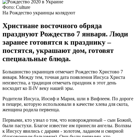
Фото: Culture
На Рождество украинцы колядуют
Христиане восточного обряда
празднуют Рождество 7 января. Люди
заранее готовятся к празднику –
постятся, украшают дом, готовят
специальные блюда.
Большинство украинцев отмечает Рождество Христово 7
января. Между тем, точная дата появления Иисуса Христа
неизвестна, а традиция отмечать праздник в этот день
восходит ко II-IV веку нашей эры.
Родители Иисуса, Иосиф и Мария, шли в Вифлеем. По дороге
в пещере, которую использовали в качестве хлева для скота,
женщина родила первенца.
Первыми, кто узнал о том, что новорожденный – сын Божий,
были пастухи. Благое известие им принесли ангелы. Волхвы
к Иисусу явились с дарами - золотом, ладаном и смирной
(благовонным бальзамом). Они были первыми, кто