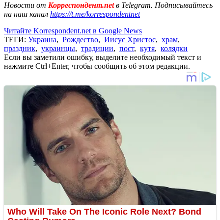
Новости от
Корреспондент.net
в Telegram. Подписывайтесь
на наш канал
https://t.me/korrespondentnet
Читайте Korrespondent.net в Google News
ТЕГИ:
Украина
,
Рождество
,
Иисус Христос
,
храм
,
праздник
,
украинцы
,
традиции
,
пост
,
кутя
,
колядки
Если вы заметили ошибку, выделите необходимый текст и
нажмите Ctrl+Enter, чтобы сообщить об этом редакции.