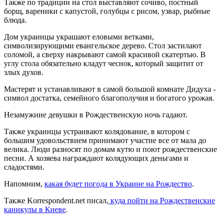
Также по традиции на стол выставляют сочиво, постный
борщ, вареники с капустой, голубцы с рисом, узвар, рыбные
блюда.
Дом украинцы украшают еловыми ветками,
символизирующими евангельское дерево. Стол застилают
соломой, а сверху накрывают самой красивой скатертью. В
углу стола обязательно кладут чеснок, который защитит от
злых духов.
Мастерят и устанавливают в самой большой комнате Дидуха -
символ достатка, семейного благополучия и богатого урожая.
Незамужние девушки в Рождественскую ночь гадают.
Также украинцы устраивают колядование, в котором с
большим удовольствием принимают участие все от мала до
велика. Люди разносят по домам кутю и поют рождественские
песни. А хозяева награждают колядующих деньгами и
сладостями.
Напомним,
какая будет погода в Украине на Рождество
.
Также Korrespondent.net писал,
куда пойти на Рождественские
каникулы в Киеве
.