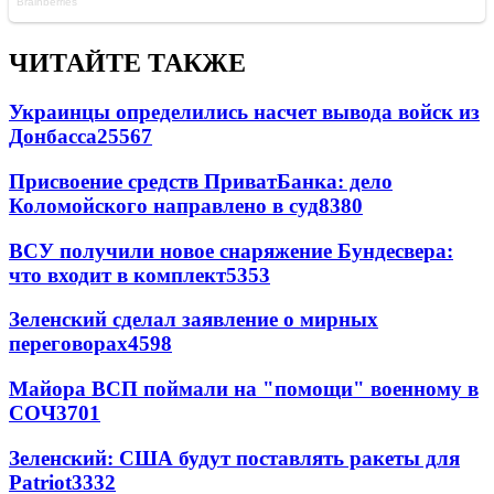
ЧИТАЙТЕ ТАКЖЕ
Украинцы определились насчет вывода войск из
Донбасса
25567
Присвоение средств ПриватБанка: дело
Коломойского направлено в суд
8380
ВСУ получили новое снаряжение Бундесвера:
что входит в комплект
5353
Зеленский сделал заявление о мирных
переговорах
4598
Майора ВСП поймали на "помощи" военному в
СОЧ
3701
Зеленский: США будут поставлять ракеты для
Patriot
3332