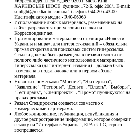
«КореспонденТ.net» Адрес: 02091, місто Київ,
ХАРКІВСЬКЕ ШОСЕ, будинок 172-Б, офіс 208/1 E-mail:
sunlight@mediadim.com.ua
Телефон: 044-205-43-00
Идентификатор медиа - R40-06068
Использование любых материалов, размещённых на
сайте, разрешается при условии ссылки на
Корреспондент.net.
При копировании материалов со страницы «Новости
Украины и мира», для интернет-изданий – обязательна
прямая открытая для поисковых систем гиперссылка.
Ссылка должна быть размещена в независимости от
полного либо частичного использования материалов.
Гиперссылка (для интернет- изданий) – должна быть
размещена в подзаголовке или в первом абзаце
материала.
Новости с пометками "Мнение", "Экспертиза",
"Заявление", "Регионы", "Деньги", "Власть", "Выборы",
"Тест-драйв", "Спецпроекты", "Промо" публикуются на
правах рекламы.
Раздел Спецпроекты создается совместно с
коммерческими партнерами.
Любое копирование, публикация, републикация и
другое распространение информации, которое содержит
ссылку на "Интерфакс-Украина", EPA / UPG, строго
воспрещается.