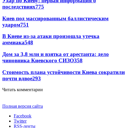
Удар по Киеву: первая информация о
последствиях
775
Киев под массированным баллистическим
ударом
751
В Киеве из-за атаки произошла утечка
аммиака
548
Дом за 3,8 млн и взятка от арестанта: дело
чиновника Киевского СИЗО
358
Стоимость плана устойчивости Киева сократили
почти вдвое
293
Читать комментарии
Полная версия сайта
Facebook
Twitter
RSS-ленты