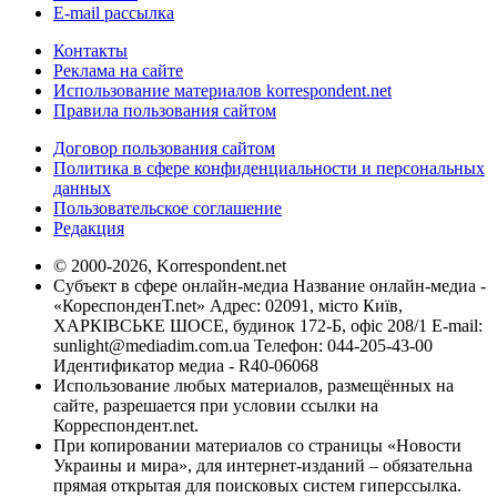
E-mail рассылка
Контакты
Реклама на сайте
Использование материалов korrespondent.net
Правила пользования сайтом
Договор пользования сайтом
Политика в сфере конфиденциальности и персональных
данных
Пользовательское соглашение
Редакция
© 2000-2026, Korrespondent.net
Субъект в сфере онлайн-медиа Название онлайн-медиа -
«КореспонденТ.net» Адрес: 02091, місто Київ,
ХАРКІВСЬКЕ ШОСЕ, будинок 172-Б, офіс 208/1 E-mail:
sunlight@mediadim.com.ua
Телефон: 044-205-43-00
Идентификатор медиа - R40-06068
Использование любых материалов, размещённых на
сайте, разрешается при условии ссылки на
Корреспондент.net.
При копировании материалов со страницы «Новости
Украины и мира», для интернет-изданий – обязательна
прямая открытая для поисковых систем гиперссылка.