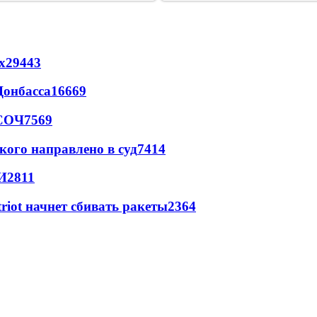
х
29443
Донбасса
16669
 СОЧ
7569
кого направлено в суд
7414
И
2811
triot начнет сбивать ракеты
2364