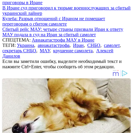
приговоры в Иране
В Иране суд приговорил к тюрьме военнослужащих за сбитый
украинский лайнер
Кулеба: Разрыв отношений с Ираном не помешает
переговорам о сбитом самолете
Сбитый рейс МАУ: четыре страны призвали Иран к ответу
МАУ подала в суд на Иран за сбитый самолет
СПЕЦТЕМА:
Авиакатастрофа МАУ в Иране
ТЕГИ:
Украина
,
авиакатастрофа
,
Иран
,
СНБО
,
самолет
,
секретарь СНБО
,
МАУ
,
крушение самолета
,
Алексей
Данилов
Если вы заметили ошибку, выделите необходимый текст и
нажмите Ctrl+Enter, чтобы сообщить об этом редакции.