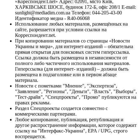
«КореспонденТ.net» Адрес: 02091, місто Київ,
ХАРКІВСЬКЕ ШОСЕ, будинок 172-Б, офіс 208/1 E-mail:
sunlight@mediadim.com.ua
Телефон: 044-205-43-00
Идентификатор медиа - R40-06068
Использование любых материалов, размещённых на
сайте, разрешается при условии ссылки на
Корреспондент.net.
При копировании материалов со страницы «Новости
Украины и мира», для интернет-изданий – обязательна
прямая открытая для поисковых систем гиперссылка.
Ссылка должна быть размещена в независимости от
полного либо частичного использования материалов.
Гиперссылка (для интернет- изданий) – должна быть
размещена в подзаголовке или в первом абзаце
материала.
Новости с пометками "Мнение", "Экспертиза",
"Заявление", "Регионы", "Деньги", "Власть", "Выборы",
"Тест-драйв", "Спецпроекты", "Промо" публикуются на
правах рекламы.
Раздел Спецпроекты создается совместно с
коммерческими партнерами.
Любое копирование, публикация, републикация и
другое распространение информации, которое содержит
ссылку на "Интерфакс-Украина", EPA / UPG, строго
воспрещается.