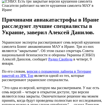
Спасатели работают на месте крушения самолета МАУ в
Иране
Причинами авиакатастрофы в Иране
расследуют лучшие специалисты в
Украине, заверил Алексей Данилов.
Украинские эксперты рассматривают семь версий крушения
самолета Боинг авиакомпании МАУ в Иране. Три из них
являются "закрытыми". Об этом сказал секретарь Совета
национальной безопасности и обороны Украины (СНБО)
Алексей Данилов, сообщает
Радио Свобода
в четверг, 9
января.
По его словам,
версия о поражении лайнера в Тегеране
ракетой из ЗРК Тор
является одной из тех, которые
рассматривают украинские специалисты.
"Это одна из версий, которую мы рассматриваем. У нас есть
семь версий – четыре в открытом доступе, три версии
являются пока закрыты. Окончательное решение мы можем
принять, когда будут проведены полностью все исследования,
которые нужно в этом случае отработать", – сказал Данилов.