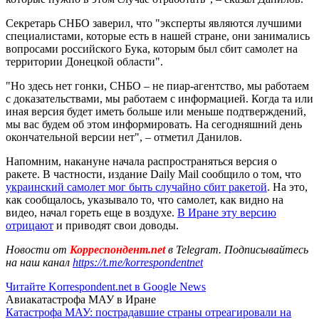
Секретарь СНБО заверил, что "эксперты являются лучшими
специалистами, которые есть в нашей стране, они занимались
вопросами российского Бука, которым был сбит самолет на
территории Донецкой области".
"Но здесь нет гонки, СНБО – не пиар-агентство, мы работаем
с доказательствами, мы работаем с информацией. Когда та или
иная версия будет иметь больше или меньше подтверждений,
мы вас будем об этом информировать. На сегодняшний день
окончательной версии нет", – отметил Данилов.
Напомним, накануне начала распространяться версия о
ракете. В частности, издание Daily Mail сообщило о том, что
украинский самолет мог быть случайно сбит ракетой
. На это,
как сообщалось, указывало то, что самолет, как видно на
видео, начал гореть еще в воздухе.
В Иране эту версию
отрицают
и приводят свои доводы.
Новости от
Корреспондент.net
в Telegram. Подписывайтесь
на наш канал
https://t.me/korrespondentnet
Читайте Korrespondent.net в Google News
Авиакатастрофа МАУ в Иране
Катастрофа МАУ: пострадавшие страны отреагировали на