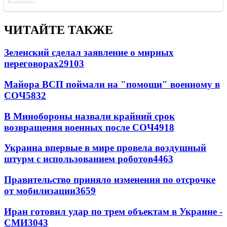
ЧИТАЙТЕ ТАКЖЕ
Зеленский сделал заявление о мирных
переговорах
29103
Майора ВСП поймали на "помощи" военному в
СОЧ
5832
В Минобороны назвали крайний срок
возвращения военных после СОЧ
4918
Украина впервые в мире провела воздушный
штурм с использованием роботов
4463
Правительство приняло изменения по отсрочке
от мобилизации
3659
Иран готовил удар по трем объектам в Украине -
СМИ
3043