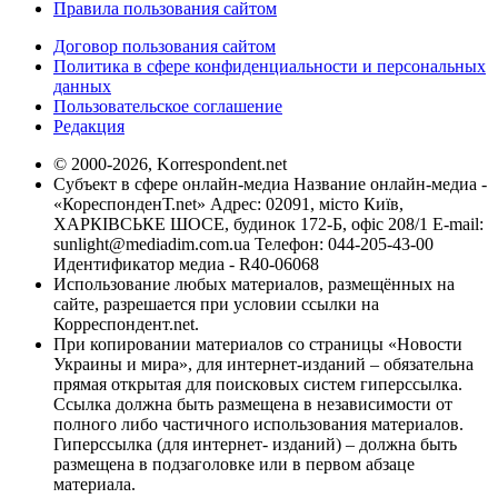
Правила пользования сайтом
Договор пользования сайтом
Политика в сфере конфиденциальности и персональных
данных
Пользовательское соглашение
Редакция
© 2000-2026, Korrespondent.net
Субъект в сфере онлайн-медиа Название онлайн-медиа -
«КореспонденТ.net» Адрес: 02091, місто Київ,
ХАРКІВСЬКЕ ШОСЕ, будинок 172-Б, офіс 208/1 E-mail:
sunlight@mediadim.com.ua
Телефон: 044-205-43-00
Идентификатор медиа - R40-06068
Использование любых материалов, размещённых на
сайте, разрешается при условии ссылки на
Корреспондент.net.
При копировании материалов со страницы «Новости
Украины и мира», для интернет-изданий – обязательна
прямая открытая для поисковых систем гиперссылка.
Ссылка должна быть размещена в независимости от
полного либо частичного использования материалов.
Гиперссылка (для интернет- изданий) – должна быть
размещена в подзаголовке или в первом абзаце
материала.