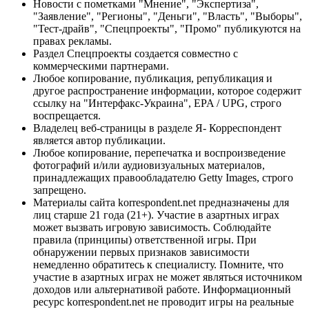
Новости с пометками "Мнение", "Экспертиза",
"Заявление", "Регионы", "Деньги", "Власть", "Выборы",
"Тест-драйв", "Спецпроекты", "Промо" публикуются на
правах рекламы.
Раздел Спецпроекты создается совместно с
коммерческими партнерами.
Любое копирование, публикация, републикация и
другое распространение информации, которое содержит
ссылку на "Интерфакс-Украина", EPA / UPG, строго
воспрещается.
Владелец веб-страницы в разделе Я- Корреспондент
является автор публикации.
Любое копирование, перепечатка и воспроизведение
фотографий и/или аудиовизуальных материалов,
принадлежащих правообладателю Getty Images, строго
запрещено.
Материалы сайта korrespondent.net предназначены для
лиц старше 21 года (21+). Участие в азартных играх
может вызвать игровую зависимость. Соблюдайте
правила (принципы) ответственной игры. При
обнаружении первых признаков зависимости
немедленно обратитесь к специалисту. Помните, что
участие в азартных играх не может являться источником
доходов или альтернативой работе. Информационный
ресурс korrespondent.net не проводит игры на реальные