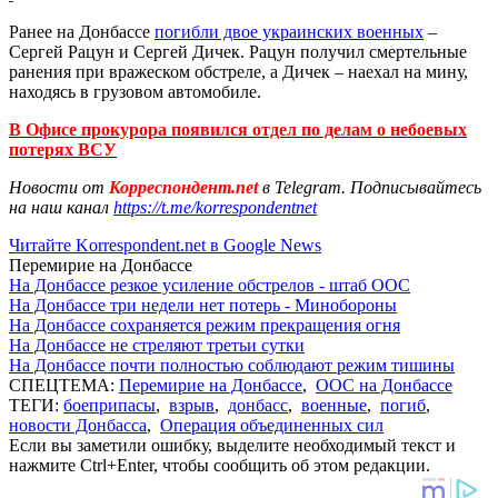
Ранее на Донбассе
погибли двое украинских военных
–
Сергей Рацун и Сергей Дичек. Рацун получил смертельные
ранения при вражеском обстреле, а Дичек – наехал на мину,
находясь в грузовом автомобиле.
В Офисе прокурора появился отдел по делам о небоевых
потерях ВСУ
Новости от
Корреспондент.net
в Telegram. Подписывайтесь
на наш канал
https://t.me/korrespondentnet
Читайте Korrespondent.net в Google News
Перемирие на Донбассе
На Донбассе резкое усиление обстрелов - штаб ООС
На Донбассе три недели нет потерь - Минобороны
На Донбассе сохраняется режим прекращения огня
На Донбассе не стреляют третьи сутки
На Донбассе почти полностью соблюдают режим тишины
СПЕЦТЕМА:
Перемирие на Донбассе
,
ООС на Донбассе
ТЕГИ:
боеприпасы
,
взрыв
,
донбасс
,
военные
,
погиб
,
новости Донбасса
,
Операция объединенных сил
Если вы заметили ошибку, выделите необходимый текст и
нажмите Ctrl+Enter, чтобы сообщить об этом редакции.