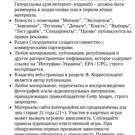
Гиперссылка (для интернет- изданий) – должна быть
размещена в подзаголовке или в первом абзаце
материала.
Новости с пометками "Мнение", "Экспертиза",
"Заявление", "Регионы", "Деньги", "Власть", "Выборы",
"Тест-драйв", "Спецпроекты", "Промо" публикуются на
правах рекламы.
Раздел Спецпроекты создается совместно с
коммерческими партнерами.
Любое копирование, публикация, републикация и
другое распространение информации, которое содержит
ссылку на "Интерфакс-Украина", EPA / UPG, строго
воспрещается.
Владелец веб-страницы в разделе Я- Корреспондент
является автор публикации.
Любое копирование, перепечатка и воспроизведение
фотографий и/или аудиовизуальных материалов,
принадлежащих правообладателю Getty Images, строго
запрещено.
Материалы сайта korrespondent.net предназначены для
лиц старше 21 года (21+). Участие в азартных играх
может вызвать игровую зависимость. Соблюдайте
правила (принципы) ответственной игры. При
обнаружении первых признаков зависимости
немедленно обратитесь к специалисту. Помните, что