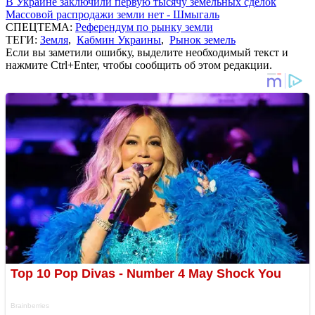
В Украине заключили первую тысячу земельных сделок
Массовой распродажи земли нет - Шмыгаль
СПЕЦТЕМА:
Референдум по рынку земли
ТЕГИ:
Земля
,
Кабмин Украины
,
Рынок земель
Если вы заметили ошибку, выделите необходимый текст и
нажмите Ctrl+Enter, чтобы сообщить об этом редакции.