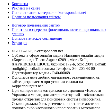
Контакты
Реклама на сайте
Использование материалов korrespondent.net
Правила пользования сайтом
Договор пользования сайтом
Политика в сфере конфиденциальности и персональных
данных
Пользовательское соглашение
Редакция
© 2000-2026, Korrespondent.net
Субъект в сфере онлайн-медиа Название онлайн-медиа -
«КореспонденТ.net» Адрес: 02091, місто Київ,
ХАРКІВСЬКЕ ШОСЕ, будинок 172-Б, офіс 208/1 E-mail:
sunlight@mediadim.com.ua
Телефон: 044-205-43-00
Идентификатор медиа - R40-06068
Использование любых материалов, размещённых на
сайте, разрешается при условии ссылки на
Корреспондент.net.
При копировании материалов со страницы «Новости
Украины и мира», для интернет-изданий – обязательна
прямая открытая для поисковых систем гиперссылка.
Ссылка должна быть размещена в независимости от
полного либо частичного использования материалов.