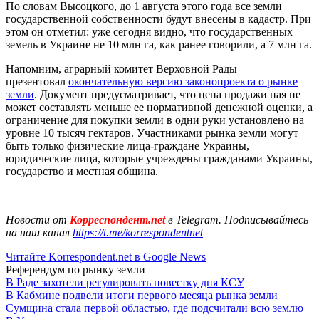
По словам Высоцкого, до 1 августа этого года все земли
государственной собственности будут внесены в кадастр. При
этом он отметил: уже сегодня видно, что государственных
земель в Украине не 10 млн га, как ранее говорили, а 7 млн га.
Напомним, аграрный комитет Верховной Рады
презентовал
окончательную версию законопроекта о рынке
земли
. Документ предусматривает, что цена продажи пая не
может составлять меньше ее нормативной денежной оценки, а
ограничение для покупки земли в одни руки установлено ​​на
уровне 10 тысяч гектаров. Участниками рынка земли могут
быть только физические лица-граждане Украины,
юридические лица, которые учреждены гражданами Украины,
государство и местная община.
Новости от
Корреспондент.net
в Telegram. Подписывайтесь
на наш канал
https://t.me/korrespondentnet
Читайте Korrespondent.net в Google News
Референдум по рынку земли
В Раде захотели регулировать повестку дня КСУ
В Кабмине подвели итоги первого месяца рынка земли
Сумщина стала первой областью, где подсчитали всю землю