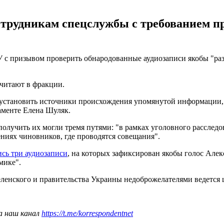
отрудникам спецслужбы с требованием пр
 с призывом проверить обнародованные аудиозаписи якобы "раз
читают в фракции.
 установить источники происхождения упомянутой информации, з
ламенте Елена Шуляк.
получить их могли тремя путями: "в рамках уголовного расследо
ниях чиновников, где проводятся совещания".
ись три аудиозаписи
, на которых зафиксирован якобы голос Алек
мике".
Зеленского и правительства Украины недоброжелателями ведется
а наш канал
https://t.me/korrespondentnet