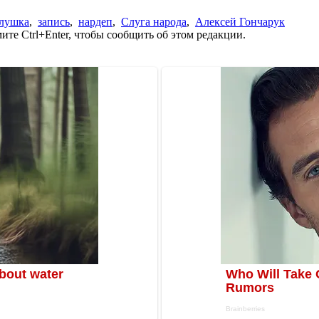
лушка
,
запись
,
нардеп
,
Слуга народа
,
Алексей Гончарук
те Ctrl+Enter, чтобы сообщить об этом редакции.