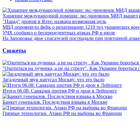
Хищение международной помощи: экс-чиновник МИД вышел
"Парад" дронов в Ялте: названа возможная цель
МВД опровергло фейк о репатриации 1210 тел украинских во
УЧХ сообщил о беспрецедентных атаках РФ в июле
На Запорожье двое спасателей пострадали при повторной атак
Сюжеты
"Охотиться на лучника, а не на стрелу". Как Украине бороться 
Загадочный звук напугал Москву: что это было
Итоги 06.08: Санкции против РФ и дрон в Лейпциге
Банкет генералов. Последствия взрыва в Москве
Грязные технологии. Атаки РФ на выборы во Франции