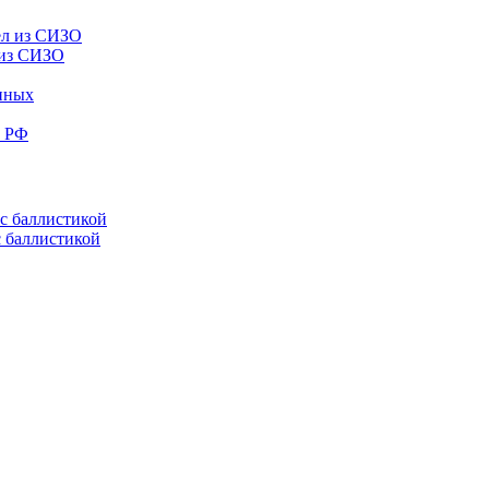
 из СИЗО
енных
е РФ
с баллистикой