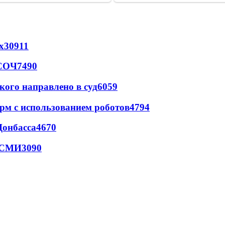
х
30911
 СОЧ
7490
кого направлено в суд
6059
рм с использованием роботов
4794
Донбасса
4670
- СМИ
3090