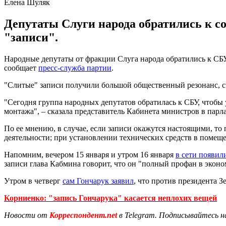
Елена Шуляк
Депутаты Слуги народа обратились к с
"записи".
Народные депутаты от фракции Слуга народа обратились к СБУ
сообщает
пресс-служба партии
.
"Слитые" записи получили большой общественный резонанс, с
"Сегодня группа народных депутатов обратилась к СБУ, чтобы
монтажа", – сказала представитель Кабинета министров в пар
По ее мнению, в случае, если записи окажутся настоящими, то 
деятельности; при установлении технических средств в помеще
Напомним, вечером 15 января и утром 16 января
в сети появил
записи глава Кабмина говорит, что он "полный профан в эконо
Утром в четверг
сам Гончарук заявил
, что против президента 
Корниенко: "запись Гончарука" касается неплохих вещей
Новости от
Корреспондент.net
в Telegram. Подписывайтесь н