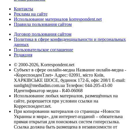
Контакты
Реклама на сайте
Использование материалов korrespondent.net
Правила пользования сайтом
Договор пользования сайтом
Политика в сфере конфиденциальности и персональных
данных
Пользовательское соглашение
Редакция
© 2000-2026, Korrespondent.net
Субъект в сфере онлайн-медиа Название онлайн-медиа -
«КореспонденТ.net» Адрес: 02091, місто Київ,
ХАРКІВСЬКЕ ШОСЕ, будинок 172-Б, офіс 208/1 E-mail:
sunlight@mediadim.com.ua
Телефон: 044-205-43-00
Идентификатор медиа - R40-06068
Использование любых материалов, размещённых на
сайте, разрешается при условии ссылки на
Корреспондент.net.
При копировании материалов со страницы «Новости
Украины и мира», для интернет-изданий – обязательна
прямая открытая для поисковых систем гиперссылка.
Ссылка должна быть размещена в независимости от