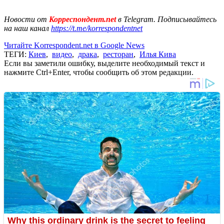
Новости от
Корреспондент.net
в Telegram. Подписывайтесь
на наш канал
https://t.me/korrespondentnet
Читайте Korrespondent.net в Google News
ТЕГИ:
Киев
,
видео
,
драка
,
ресторан
,
Илья Кива
Если вы заметили ошибку, выделите необходимый текст и
нажмите Ctrl+Enter, чтобы сообщить об этом редакции.