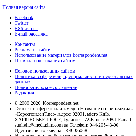
Полная версия сайта
Facebook
Twitter
RSS-ленты
E-mail рассылка
Контакты
Реклама на сайте
Использование материалов korrespondent.net
Правила пользования сайтом
Договор пользования сайтом
Политика в сфере конфиденциальности и персональных
данных
Пользовательское соглашение
Редакция
© 2000-2026, Korrespondent.net
Субъект в сфере онлайн-медиа Название онлайн-медиа -
«КореспонденТ.net» Адрес: 02091, місто Київ,
ХАРКІВСЬКЕ ШОСЕ, будинок 172-Б, офіс 208/1 E-mail:
sunlight@mediadim.com.ua
Телефон: 044-205-43-00
Идентификатор медиа - R40-06068
Использование любых материалов, размещённых на