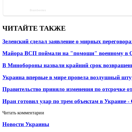
ЧИТАЙТЕ ТАКЖЕ
Зеленский сделал заявление о мирных переговора
Майора ВСП поймали на "помощи" военному в
В Минобороны назвали крайний срок возвращен
Украина впервые в мире провела воздушный шту
Правительство приняло изменения по отсрочке о
Иран готовил удар по трем объектам в Украине 
Читать комментарии
Новости Украины