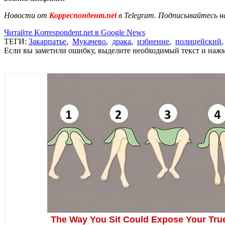
Новости от
Корреспондент.net
в Telegram. Подписывайтесь н
Читайте Korrespondent.net в Google News
ТЕГИ:
Закарпатье
,
Мукачево
,
драка
,
избиение
,
полицейский
Если вы заметили ошибку, выделите необходимый текст и нажми