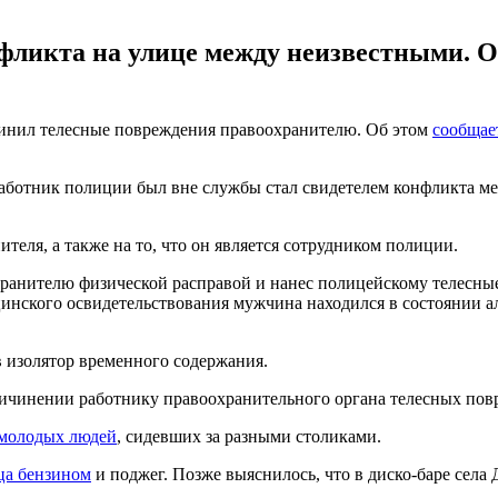
фликта на улице между неизвестными. О
чинил телесные повреждения правоохранителю. Об этом
сообщае
Работник полиции был вне службы стал свидетелем конфликта м
теля, а также на то, что он является сотрудником полиции.
охранителю физической расправой и нанес полицейскому телесн
инского освидетельствования мужчина находился в состоянии ал
 изолятор временного содержания.
ичинении работнику правоохранительного органа телесных повр
 молодых людей
, сидевших за разными столиками.
ца бензином
и поджег. Позже выяснилось, что в диско-баре села