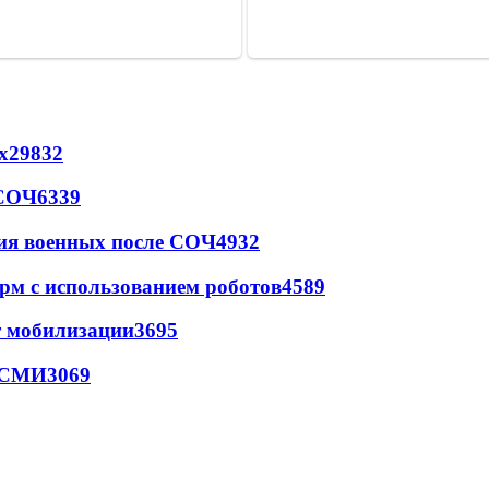
х
29832
 СОЧ
6339
ия военных после СОЧ
4932
рм с использованием роботов
4589
т мобилизации
3695
- СМИ
3069