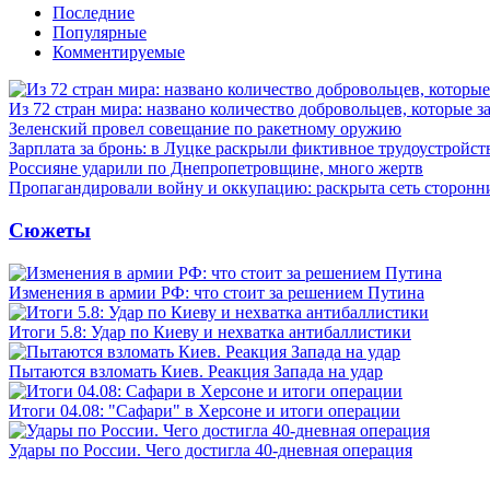
Последние
Популярные
Комментируемые
Из 72 стран мира: названо количество добровольцев, которые
Зеленский провел совещание по ракетному оружию
Зарплата за бронь: в Луцке раскрыли фиктивное трудоустройст
Россияне ударили по Днепропетровщине, много жертв
Пропагандировали войну и оккупацию: раскрыта сеть сторонн
Сюжеты
Изменения в армии РФ: что стоит за решением Путина
Итоги 5.8: Удар по Киеву и нехватка антибаллистики
Пытаются взломать Киев. Реакция Запада на удар
Итоги 04.08: "Сафари" в Херсоне и итоги операции
Удары по России. Чего достигла 40-дневная операция