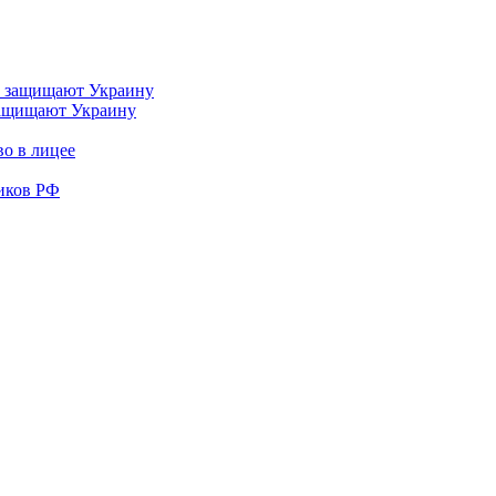
 защищают Украину
во в лицее
иков РФ