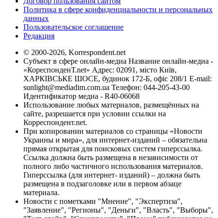
Договор пользования сайтом
Политика в сфере конфиденциальности и персональных
данных
Пользовательское соглашение
Редакция
© 2000-2026, Korrespondent.net
Субъект в сфере онлайн-медиа Название онлайн-медиа -
«КореспонденТ.net» Адрес: 02091, місто Київ,
ХАРКІВСЬКЕ ШОСЕ, будинок 172-Б, офіс 208/1 E-mail:
sunlight@mediadim.com.ua
Телефон: 044-205-43-00
Идентификатор медиа - R40-06068
Использование любых материалов, размещённых на
сайте, разрешается при условии ссылки на
Корреспондент.net.
При копировании материалов со страницы «Новости
Украины и мира», для интернет-изданий – обязательна
прямая открытая для поисковых систем гиперссылка.
Ссылка должна быть размещена в независимости от
полного либо частичного использования материалов.
Гиперссылка (для интернет- изданий) – должна быть
размещена в подзаголовке или в первом абзаце
материала.
Новости с пометками "Мнение", "Экспертиза",
"Заявление", "Регионы", "Деньги", "Власть", "Выборы",