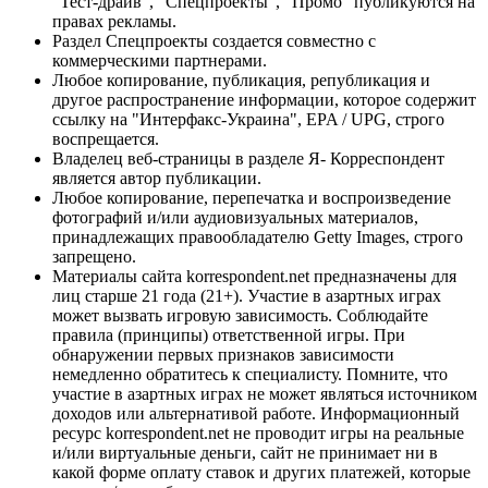
"Тест-драйв", "Спецпроекты", "Промо" публикуются на
правах рекламы.
Раздел Спецпроекты создается совместно с
коммерческими партнерами.
Любое копирование, публикация, републикация и
другое распространение информации, которое содержит
ссылку на "Интерфакс-Украина", EPA / UPG, строго
воспрещается.
Владелец веб-страницы в разделе Я- Корреспондент
является автор публикации.
Любое копирование, перепечатка и воспроизведение
фотографий и/или аудиовизуальных материалов,
принадлежащих правообладателю Getty Images, строго
запрещено.
Материалы сайта korrespondent.net предназначены для
лиц старше 21 года (21+). Участие в азартных играх
может вызвать игровую зависимость. Соблюдайте
правила (принципы) ответственной игры. При
обнаружении первых признаков зависимости
немедленно обратитесь к специалисту. Помните, что
участие в азартных играх не может являться источником
доходов или альтернативой работе. Информационный
ресурс korrespondent.net не проводит игры на реальные
и/или виртуальные деньги, сайт не принимает ни в
какой форме оплату ставок и других платежей, которые