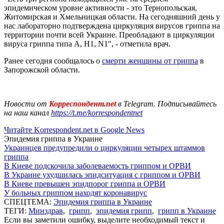
эпидемическом уровне активности - это Тернопольская,
Житомирская и Хмельницкая области. На сегодняшний день у
нас лабораторно подтверждена циркуляция вирусов гриппа на
территории почти всей Украине. Преобладают в циркуляции
вируса гриппа типа А, H1, N1", - отметила врач.
Ранее сегодня сообщалось о
смерти женщины от гриппа
в
Запорожской области.
Новости от
Корреспондент.net
в Telegram. Подписывайтесь
на наш канал
https://t.me/korrespondentnet
Читайте Korrespondent.net в Google News
Эпидемия гриппа в Украине
Украинцев предупредили о циркуляции четырех штаммов
гриппа
В Киеве подскочила заболеваемость гриппом и ОРВИ
В Украине ухудшилась эпидситуация с гриппом и ОРВИ
В Киеве превышен эпидпорог гриппа и ОРВИ
У больных гриппом находят коронавирус
СПЕЦТЕМА:
Эпидемия гриппа в Украине
ТЕГИ:
Минздрав
,
грипп
,
эпидемия грипп
,
грипп в Украине
Если вы заметили ошибку, выделите необходимый текст и