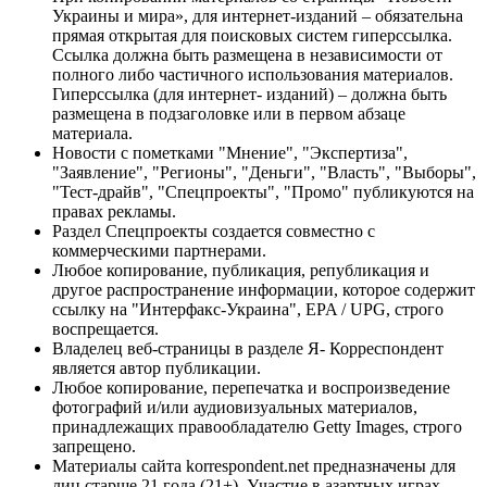
Украины и мира», для интернет-изданий – обязательна
прямая открытая для поисковых систем гиперссылка.
Ссылка должна быть размещена в независимости от
полного либо частичного использования материалов.
Гиперссылка (для интернет- изданий) – должна быть
размещена в подзаголовке или в первом абзаце
материала.
Новости с пометками "Мнение", "Экспертиза",
"Заявление", "Регионы", "Деньги", "Власть", "Выборы",
"Тест-драйв", "Спецпроекты", "Промо" публикуются на
правах рекламы.
Раздел Спецпроекты создается совместно с
коммерческими партнерами.
Любое копирование, публикация, републикация и
другое распространение информации, которое содержит
ссылку на "Интерфакс-Украина", EPA / UPG, строго
воспрещается.
Владелец веб-страницы в разделе Я- Корреспондент
является автор публикации.
Любое копирование, перепечатка и воспроизведение
фотографий и/или аудиовизуальных материалов,
принадлежащих правообладателю Getty Images, строго
запрещено.
Материалы сайта korrespondent.net предназначены для
лиц старше 21 года (21+). Участие в азартных играх