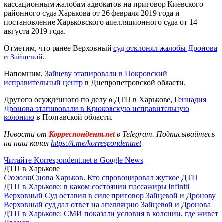
кассационным жалобам адвокатов на приговор Киевского
районного суда Харькова от 26 февраля 2019 года и
постановление Харьковского апелляционного суда от 14
августа 2019 года.
Отметим, что ранее Верховный
cуд отклонял жалобы Дронова
и Зайцевой
.
Напомним,
Зайцеву этапировали в Покровский
исправительный центр
в Днепропетровской области.
Другого осужденного по делу о ДТП в Харькове,
Геннадия
Дронова этапировали в Крюковскую исправительную
колонию
в Полтавской области.
Новости от
Корреспондент.net
в Telegram. Подписывайтесь
на наш канал
https://t.me/korrespondentnet
Читайте Korrespondent.net в Google News
ДТП в Харькове
Сюжет
Снова Харьков. Кто спровоцировал жуткое ДТП
ДТП в Харькове: в каком состоянии пассажиры Infiniti
Верховный Суд оставил в силе приговор Зайцевой и Дронову
Верховный суд дал ответ на апелляцию Зайцевой и Дронова
ДТП в Харькове: СМИ показали условия в колонии, где живет