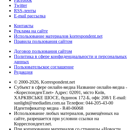
Facebook
Twitter
RSS-ленты
E-mail рассылка
Контакты
Реклама на сайте
Использование материалов korrespondent.net
Правила пользования сайтом
Договор пользования сайтом
Политика в сфере конфиденциальности и персональных
данных
Пользовательское соглашение
Редакция
© 2000-2026, Korrespondent.net
Субъект в сфере онлайн-медиа Название онлайн-медиа -
«КореспонденТ.net» Адрес: 02091, місто Київ,
ХАРКІВСЬКЕ ШОСЕ, будинок 172-Б, офіс 208/1 E-mail:
sunlight@mediadim.com.ua
Телефон: 044-205-43-00
Идентификатор медиа - R40-06068
Использование любых материалов, размещённых на
сайте, разрешается при условии ссылки на
Корреспондент.net.
При копировании материалов со страницы «Новости