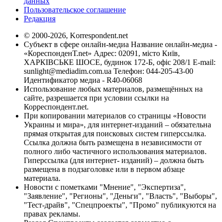
данных
Пользовательское соглашение
Редакция
© 2000-2026, Korrespondent.net
Субъект в сфере онлайн-медиа Название онлайн-медиа -
«КореспонденТ.net» Адрес: 02091, місто Київ,
ХАРКІВСЬКЕ ШОСЕ, будинок 172-Б, офіс 208/1 E-mail:
sunlight@mediadim.com.ua
Телефон: 044-205-43-00
Идентификатор медиа - R40-06068
Использование любых материалов, размещённых на
сайте, разрешается при условии ссылки на
Корреспондент.net.
При копировании материалов со страницы «Новости
Украины и мира», для интернет-изданий – обязательна
прямая открытая для поисковых систем гиперссылка.
Ссылка должна быть размещена в независимости от
полного либо частичного использования материалов.
Гиперссылка (для интернет- изданий) – должна быть
размещена в подзаголовке или в первом абзаце
материала.
Новости с пометками "Мнение", "Экспертиза",
"Заявление", "Регионы", "Деньги", "Власть", "Выборы",
"Тест-драйв", "Спецпроекты", "Промо" публикуются на
правах рекламы.