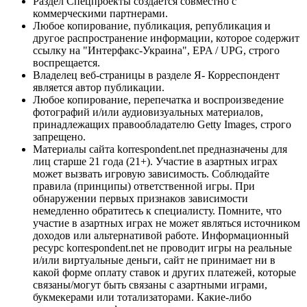
Раздел Спецпроекты создается совместно с
коммерческими партнерами.
Любое копирование, публикация, републикация и
другое распространение информации, которое содержит
ссылку на "Интерфакс-Украина", EPA / UPG, строго
воспрещается.
Владелец веб-страницы в разделе Я- Корреспондент
является автор публикации.
Любое копирование, перепечатка и воспроизведение
фотографий и/или аудиовизуальных материалов,
принадлежащих правообладателю Getty Images, строго
запрещено.
Материалы сайта korrespondent.net предназначены для
лиц старше 21 года (21+). Участие в азартных играх
может вызвать игровую зависимость. Соблюдайте
правила (принципы) ответственной игры. При
обнаружении первых признаков зависимости
немедленно обратитесь к специалисту. Помните, что
участие в азартных играх не может являться источником
доходов или альтернативой работе. Информационный
ресурс korrespondent.net не проводит игры на реальные
и/или виртуальные деньги, сайт не принимает ни в
какой форме оплату ставок и других платежей, которые
связаны/могут быть связаны с азартными играми,
букмекерами или тотализаторами. Какие-либо