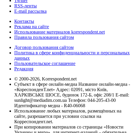
Twitter
RSS-ленты
E-mail рассылка
Контакты
Реклама на сайте
Использование материалов korrespondent.net
Правила пользования сайтом
Договор пользования сайтом
Политика в сфере конфиденциальности и персональных
данных
Пользовательское соглашение
Редакция
© 2000-2026, Korrespondent.net
Субъект в сфере онлайн-медиа Название онлайн-медиа -
«КореспонденТ.net» Адрес: 02091, місто Київ,
ХАРКІВСЬКЕ ШОСЕ, будинок 172-Б, офіс 208/1 E-mail:
sunlight@mediadim.com.ua
Телефон: 044-205-43-00
Идентификатор медиа - R40-06068
Использование любых материалов, размещённых на
сайте, разрешается при условии ссылки на
Корреспондент.net.
При копировании материалов со страницы «Новости
Украины и мира», для интернет-изданий – обязательна