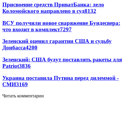
Присвоение средств ПриватБанка: дело
Коломойского направлено в суд
8132
ВСУ получили новое снаряжение Бундесвера:
что входит в комплект
7297
Зеленский оценил гарантии США и судьбу
Донбасса
4200
Зеленский: США будут поставлять ракеты для
Patriot
3836
Украина поставила Путина перед дилеммой -
СМИ
3169
Читать комментарии