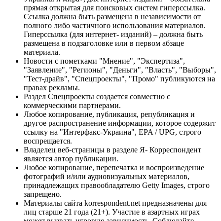
прямая открытая для поисковых систем гиперссылка.
Ссылка должна быть размещена в независимости от
полного либо частичного использования материалов.
Гиперссылка (для интернет- изданий) – должна быть
размещена в подзаголовке или в первом абзаце
материала.
Новости с пометками "Мнение", "Экспертиза",
"Заявление", "Регионы", "Деньги", "Власть", "Выборы",
"Тест-драйв", "Спецпроекты", "Промо" публикуются на
правах рекламы.
Раздел Спецпроекты создается совместно с
коммерческими партнерами.
Любое копирование, публикация, републикация и
другое распространение информации, которое содержит
ссылку на "Интерфакс-Украина", EPA / UPG, строго
воспрещается.
Владелец веб-страницы в разделе Я- Корреспондент
является автор публикации.
Любое копирование, перепечатка и воспроизведение
фотографий и/или аудиовизуальных материалов,
принадлежащих правообладателю Getty Images, строго
запрещено.
Материалы сайта korrespondent.net предназначены для
лиц старше 21 года (21+). Участие в азартных играх
может вызвать игровую зависимость. Соблюдайте