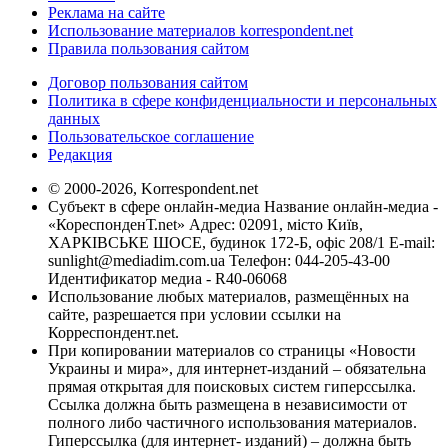
Реклама на сайте
Использование материалов korrespondent.net
Правила пользования сайтом
Договор пользования сайтом
Политика в сфере конфиденциальности и персональных
данных
Пользовательское соглашение
Редакция
© 2000-2026, Korrespondent.net
Субъект в сфере онлайн-медиа Название онлайн-медиа -
«КореспонденТ.net» Адрес: 02091, місто Київ,
ХАРКІВСЬКЕ ШОСЕ, будинок 172-Б, офіс 208/1 E-mail:
sunlight@mediadim.com.ua
Телефон: 044-205-43-00
Идентификатор медиа - R40-06068
Использование любых материалов, размещённых на
сайте, разрешается при условии ссылки на
Корреспондент.net.
При копировании материалов со страницы «Новости
Украины и мира», для интернет-изданий – обязательна
прямая открытая для поисковых систем гиперссылка.
Ссылка должна быть размещена в независимости от
полного либо частичного использования материалов.
Гиперссылка (для интернет- изданий) – должна быть