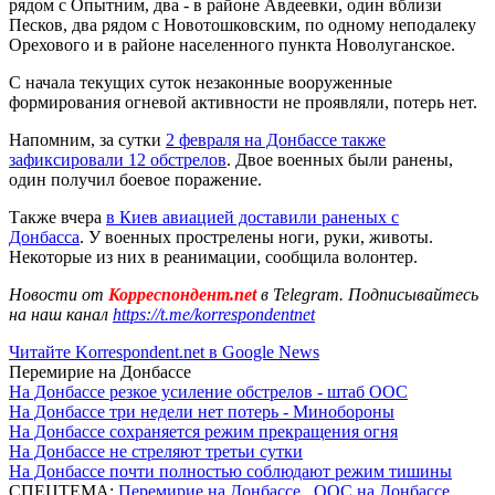
рядом с Опытним, два - в районе Авдеевки, один вблизи
Песков, два рядом с Новотошковским, по одному неподалеку
Орехового и в районе населенного пункта Новолуганское.
С начала текущих суток незаконные вооруженные
формирования огневой активности не проявляли, потерь нет.
Напомним, за сутки
2 февраля на Донбассе также
зафиксировали 12 обстрелов
. Двое военных были ранены,
один получил боевое поражение.
Также вчера
в Киев авиацией доставили раненых с
Донбасса
. У военных прострелены ноги, руки, животы.
Некоторые из них в реанимации, сообщила волонтер.
Новости от
Корреспондент.net
в Telegram. Подписывайтесь
на наш канал
https://t.me/korrespondentnet
Читайте Korrespondent.net в Google News
Перемирие на Донбассе
На Донбассе резкое усиление обстрелов - штаб ООС
На Донбассе три недели нет потерь - Минобороны
На Донбассе сохраняется режим прекращения огня
На Донбассе не стреляют третьи сутки
На Донбассе почти полностью соблюдают режим тишины
СПЕЦТЕМА:
Перемирие на Донбассе
,
ООС на Донбассе