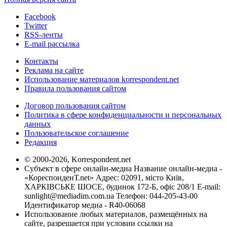
Facebook
Twitter
RSS-ленты
E-mail рассылка
Контакты
Реклама на сайте
Использование материалов korrespondent.net
Правила пользования сайтом
Договор пользования сайтом
Политика в сфере конфиденциальности и персональных
данных
Пользовательское соглашение
Редакция
© 2000-2026, Korrespondent.net
Субъект в сфере онлайн-медиа Название онлайн-медиа -
«КореспонденТ.net» Адрес: 02091, місто Київ,
ХАРКІВСЬКЕ ШОСЕ, будинок 172-Б, офіс 208/1 E-mail:
sunlight@mediadim.com.ua
Телефон: 044-205-43-00
Идентификатор медиа - R40-06068
Использование любых материалов, размещённых на
сайте, разрешается при условии ссылки на