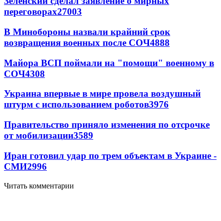
Зеленский сделал заявление о мирных
переговорах
27003
В Минобороны назвали крайний срок
возвращения военных после СОЧ
4888
Майора ВСП поймали на "помощи" военному в
СОЧ
4308
Украина впервые в мире провела воздушный
штурм с использованием роботов
3976
Правительство приняло изменения по отсрочке
от мобилизации
3589
Иран готовил удар по трем объектам в Украине -
СМИ
2996
Читать комментарии