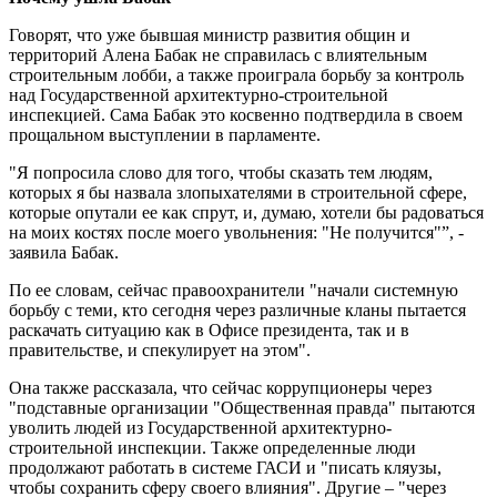
Говорят, что уже бывшая министр развития общин и
территорий Алена Бабак не справилась с влиятельным
строительным лобби, а также проиграла борьбу за контроль
над Государственной архитектурно-строительной
инспекцией. Сама Бабак это косвенно подтвердила в своем
прощальном выступлении в парламенте.
"Я попросила слово для того, чтобы сказать тем людям,
которых я бы назвала злопыхателями в строительной сфере,
которые опутали ее как спрут, и, думаю, хотели бы радоваться
на моих костях после моего увольнения: "Не получится"”, -
заявила Бабак.
По ее словам, сейчас правоохранители "начали системную
борьбу с теми, кто сегодня через различные кланы пытается
раскачать ситуацию как в Офисе президента, так и в
правительстве, и спекулирует на этом".
Она также рассказала, что сейчас коррупционеры через
"подставные организации "Общественная правда" пытаются
уволить людей из Государственной архитектурно-
строительной инспекции. Также определенные люди
продолжают работать в системе ГАСИ и "писать кляузы,
чтобы сохранить сферу своего влияния". Другие – "через