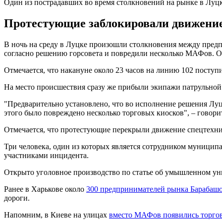
Один из пострадавших во время столкновений на рынке в Луц
Протестующие заблокировали движение 
В ночь на среду в Луцке произошли столкновения между пред
согласно решению горсовета и повредили несколько МАФов. 
Отмечается, что накануне около 23 часов на линию 102 посту
На место происшествия сразу же прибыли экипажи патрульной 
"Предварительно установлено, что во исполнение решения Лу
этого было повреждено несколько торговых киосков", – говори
Отмечается, что протестующие перекрыли движение спецтехни
Три человека, один из которых является сотрудником муницип
участниками инцидента.
Открыто уголовное производство по статье об умышленном ун
Ранее в Харькове около
300 предпринимателей рынка Барабашо
дороги.
Напомним, в Киеве на улицах
вместо МАФов появились торго