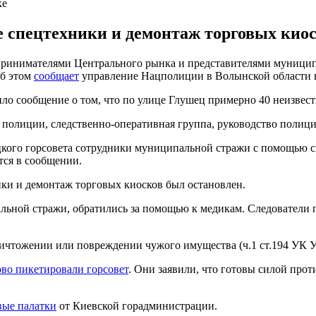
ке
спецтехники и демонтаж торговых киос
принимателями Центрального рынка и представителями муницип
Об этом
сообщает
управление Нацполиции в Волынской области в 
пило сообщение о том, что по улице Глушец примерно 40 неизве
полиции, следственно-оперативная группа, руководство полиции
цкого горсовета сотрудники муниципальной стражи с помощью 
тся в сообщении.
ки и демонтаж торговых киосков был остановлен.
альной стражи, обратились за помощью к медикам. Следователи
ичтожении или повреждении чужого имущества (ч.1 ст.194 УК 
во пикетировали горсовет
. Они заявили, что готовы силой прот
вые палатки
от Киевской горадминистрации.