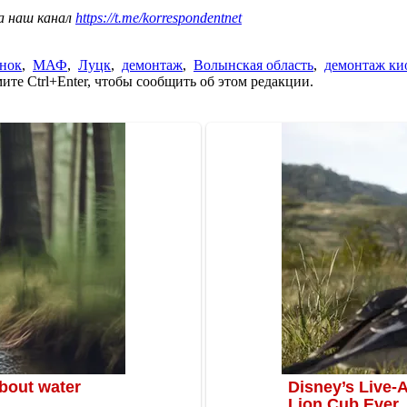
а наш канал
https://t.me/korrespondentnet
нок
,
МАФ
,
Луцк
,
демонтаж
,
Волынская область
,
демонтаж ки
те Ctrl+Enter, чтобы сообщить об этом редакции.