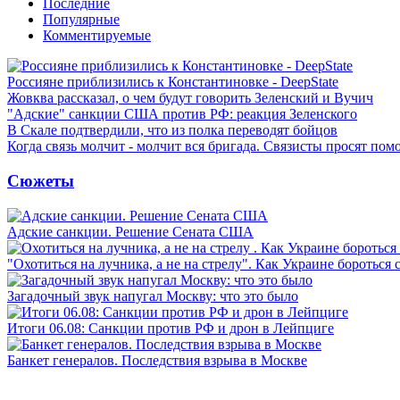
Последние
Популярные
Комментируемые
Россияне приблизились к Константиновке - DeepState
Жовква рассказал, о чем будут говорить Зеленский и Вучич
"Адские" санкции США против РФ: реакция Зеленского
В Скале подтвердили, что из полка переводят бойцов
Когда связь молчит - молчит вся бригада. Связисты просят по
Сюжеты
Адские санкции. Решение Сената США
"Охотиться на лучника, а не на стрелу". Как Украине бороться 
Загадочный звук напугал Москву: что это было
Итоги 06.08: Санкции против РФ и дрон в Лейпциге
Банкет генералов. Последствия взрыва в Москве