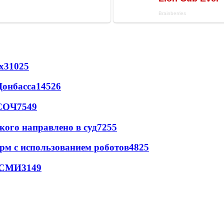
х
31025
Донбасса
14526
 СОЧ
7549
кого направлено в суд
7255
рм с использованием роботов
4825
- СМИ
3149