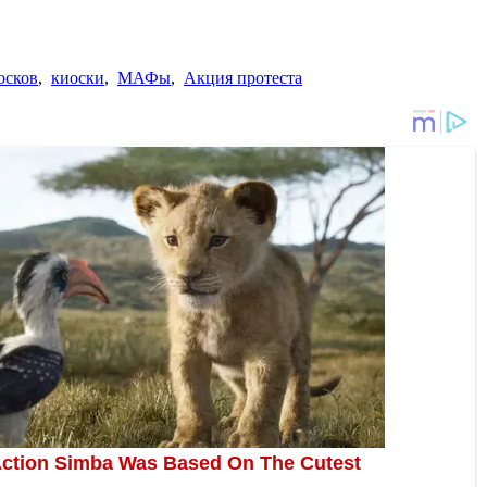
осков
,
киоски
,
МАФы
,
Акция протеста