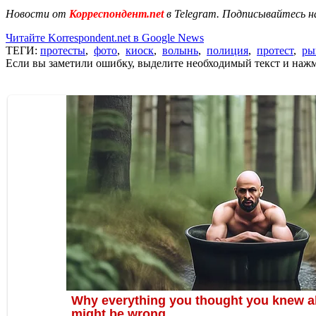
Новости от
Корреспондент.net
в Telegram. Подписывайтесь н
Читайте Korrespondent.net в Google News
ТЕГИ:
протесты
,
фото
,
киоск
,
волынь
,
полиция
,
протест
,
ры
Если вы заметили ошибку, выделите необходимый текст и нажми