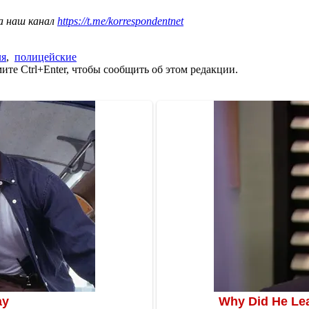
а наш канал
https://t.me/korrespondentnet
ля
,
полицейские
те Ctrl+Enter, чтобы сообщить об этом редакции.