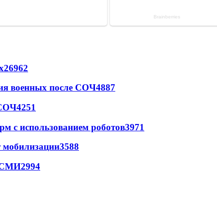
х
26962
ия военных после СОЧ
4887
 СОЧ
4251
рм с использованием роботов
3971
т мобилизации
3588
- СМИ
2994