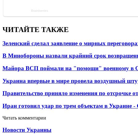
ЧИТАЙТЕ ТАКЖЕ
Зеленский сделал заявление о мирных переговора
В Минобороны назвали крайний срок возвращен
Майора ВСП поймали на "помощи" военному в
Украина впервые в мире провела воздушный шту
Правительство приняло изменения по отсрочке о
Иран готовил удар по трем объектам в Украине 
Читать комментарии
Новости Украины