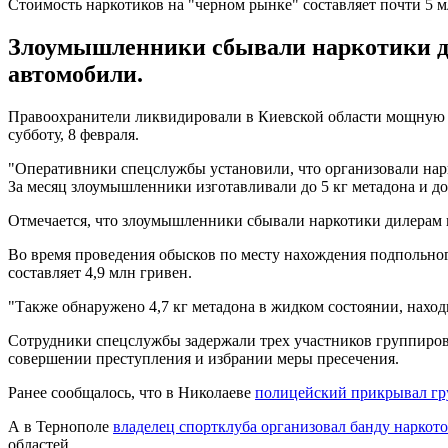
Стоимость наркотиков на "черном рынке" составляет почти 5 
Злоумышленники сбывали наркотики ди
автомобили.
Правоохранители ликвидировали в Киевской области мощную
субботу, 8 февраля.
"Оперативники спецслужбы установили, что организовали на
За месяц злоумышленники изготавливали до 5 кг метадона и до
Отмечается, что злоумышленники сбывали наркотики дилерам 
Во время проведения обысков по месту нахождения подпольного
составляет 4,9 млн гривен.
"Также обнаружено 4,7 кг метадона в жидком состоянии, наход
Сотрудники спецслужбы задержали трех участников группиров
совершении преступления и избрании меры пресечения.
Ранее сообщалось, что в Николаеве
полицейский прикрывал гр
А в Тернополе
владелец спортклуба организовал банду наркот
областей.