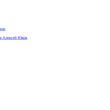
млн
да Алексей Юков