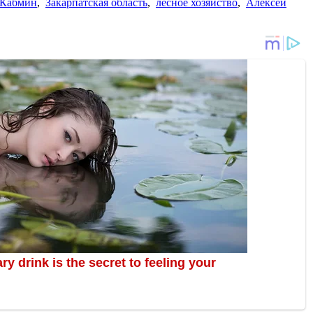
 Кабмин
,
Закарпатская область
,
лесное хозяйство
,
Алексей