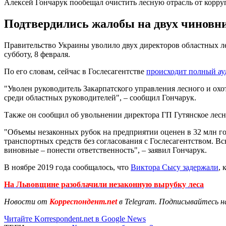
Алексей Гончарук пообещал очистить лесную отрасль от корр
Подтвердились жалобы на двух чиновни
Правительство Украины уволило двух директоров областных ле
субботу, 8 февраля.
По его словам, сейчас в Гослесагентстве
происходит полный ау
"Уволен руководитель Закарпатского управления лесного и ох
среди областных руководителей", – сообщил Гончарук.
Также он сообщил об увольнении директора ГП Гутянское лесн
"Объемы незаконных рубок на предприятии оценен в 32 млн го
транспортных средств без согласования с Гослесагентством. 
виновные – понести ответственность", – заявил Гончарук.
В ноябре 2019 года сообщалось, что
Виктора Сысу задержали
, 
На Львовщине разоблачили незаконную вырубку леса
Новости от
Корреспондент.net
в Telegram. Подписывайтесь н
Читайте Korrespondent.net в Google News