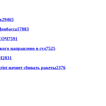
х
29465
Донбасса
17883
 СОЧ
7591
кого направлено в суд
7525
И
2831
triot начнет сбивать ракеты
2376