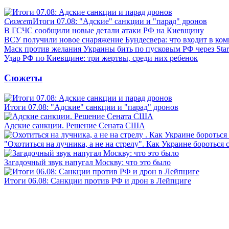
Сюжет
Итоги 07.08: "Адские" санкции и "парад" дронов
В ГСЧС сообщили новые детали атаки РФ на Киевщину
ВСУ получили новое снаряжение Бундесвера: что входит в ком
Маск против желания Украины бить по пусковым РФ через Star
Удар РФ по Киевщине: три жертвы, среди них ребенок
Сюжеты
Итоги 07.08: "Адские" санкции и "парад" дронов
Адские санкции. Решение Сената США
"Охотиться на лучника, а не на стрелу". Как Украине бороться 
Загадочный звук напугал Москву: что это было
Итоги 06.08: Санкции против РФ и дрон в Лейпциге