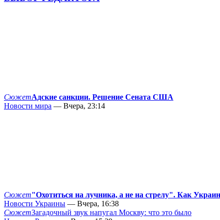
Сюжет
Адские санкции. Решение Сената США
Новости мира
— Вчера, 23:14
Сюжет
"Охотиться на лучника, а не на стрелу". Как Украи
Новости Украины
— Вчера, 16:38
Сюжет
Загадочный звук напугал Москву: что это было