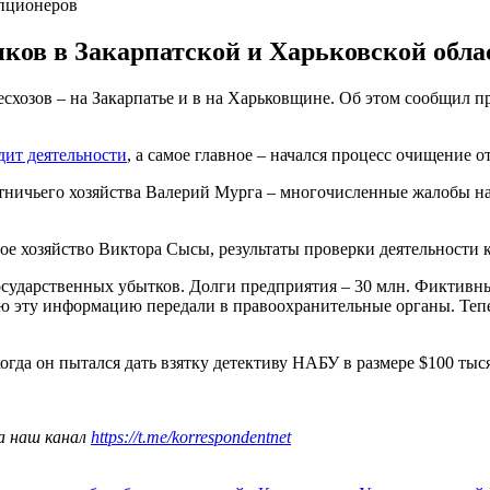
упционеров
ков в Закарпатской и Харьковской обла
схозов – на Закарпатье и в на Харьковщине. Об этом сообщил 
дит деятельности
, а самое главное – начался процесс очищение о
отничьего хозяйства Валерий Мурга – многочисленные жалобы на
ое хозяйство Виктора Сысы, результаты проверки деятельности 
сударственных убытков. Долги предприятия – 30 млн. Фиктивны
Всю эту информацию передали в правоохранительные органы. Теп
когда он пытался дать взятку детективу НАБУ в размере $100 тыся
а наш канал
https://t.me/korrespondentnet