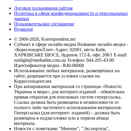
Договор пользования сайтом
Политика в сфере конфиденциальности и персональных
данных
Пользовательское соглашение
Редакция
© 2000-2026, Korrespondent.net
Субъект в сфере онлайн-медиа Название онлайн-медиа -
«КореспонденТ.net» Адрес: 02091, місто Київ,
ХАРКІВСЬКЕ ШОСЕ, будинок 172-Б, офіс 208/1 E-mail:
sunlight@mediadim.com.ua
Телефон: 044-205-43-00
Идентификатор медиа - R40-06068
Использование любых материалов, размещённых на
сайте, разрешается при условии ссылки на
Корреспондент.net.
При копировании материалов со страницы «Новости
Украины и мира», для интернет-изданий – обязательна
прямая открытая для поисковых систем гиперссылка.
Ссылка должна быть размещена в независимости от
полного либо частичного использования материалов.
Гиперссылка (для интернет- изданий) – должна быть
размещена в подзаголовке или в первом абзаце
материала.
Новости с пометками "Мнение", "Экспертиза",