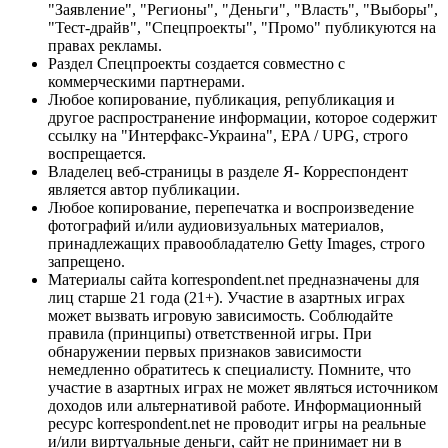
"Заявление", "Регионы", "Деньги", "Власть", "Выборы",
"Тест-драйв", "Спецпроекты", "Промо" публикуются на
правах рекламы.
Раздел Спецпроекты создается совместно с
коммерческими партнерами.
Любое копирование, публикация, републикация и
другое распространение информации, которое содержит
ссылку на "Интерфакс-Украина", EPA / UPG, строго
воспрещается.
Владелец веб-страницы в разделе Я- Корреспондент
является автор публикации.
Любое копирование, перепечатка и воспроизведение
фотографий и/или аудиовизуальных материалов,
принадлежащих правообладателю Getty Images, строго
запрещено.
Материалы сайта korrespondent.net предназначены для
лиц старше 21 года (21+). Участие в азартных играх
может вызвать игровую зависимость. Соблюдайте
правила (принципы) ответственной игры. При
обнаружении первых признаков зависимости
немедленно обратитесь к специалисту. Помните, что
участие в азартных играх не может являться источником
доходов или альтернативой работе. Информационный
ресурс korrespondent.net не проводит игры на реальные
и/или виртуальные деньги, сайт не принимает ни в