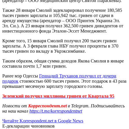
(арендатор – ООО Медицинский центр Святой Параскевы).
Также 28 января Смолий задекларировал получение 180,585
тысяч гривен зарплаты и 105,942 тыс. гривен от сдачи в
аренду имущества (арендатор – ООО Принтек Украина Эл.
Эл. Си.). А 23 января получил 362,500 гривен дивидентов от
инвестиционного фонда Эталон-Эссет Менеджмент.
Кроме того, 15 января Смолий получил 200 тысяч гривен
зарплаты. А 3 февраля глава НБУ получил проценты в 370
тысяч гривен по вкладу в Укрэксимбанке.
Таким образом, общая сумма доходов Якова Смолия в январе
составила почти 1,7 млн гривен.
Ранее мэр Одессы
Геннадий Труханов получил от дочери
подарок
стоимостью 600 тысяч гривен. Этот подарок в 43 раза
превышает месячную зарплату городского головы.
Зеленский получил миллионы гривен от Квартала 95
Новости от
Корреспондент.net
в Telegram. Подписывайтесь
на наш канал
https://t.me/korrespondentnet
Читайте Korrespondent.net в Google News
Е-декларации чиновников