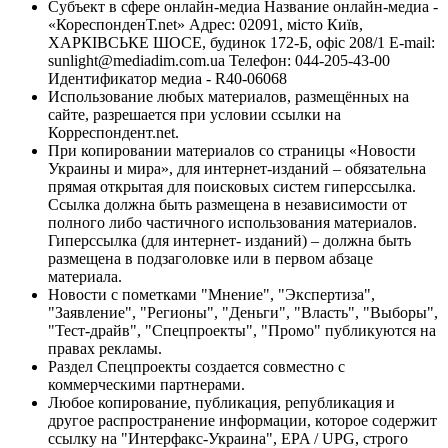
Субъект в сфере онлайн-медиа Название онлайн-медиа -
«КореспонденТ.net» Адрес: 02091, місто Київ,
ХАРКІВСЬКЕ ШОСЕ, будинок 172-Б, офіс 208/1 E-mail:
sunlight@mediadim.com.ua
Телефон: 044-205-43-00
Идентификатор медиа - R40-06068
Использование любых материалов, размещённых на
сайте, разрешается при условии ссылки на
Корреспондент.net.
При копировании материалов со страницы «Новости
Украины и мира», для интернет-изданий – обязательна
прямая открытая для поисковых систем гиперссылка.
Ссылка должна быть размещена в независимости от
полного либо частичного использования материалов.
Гиперссылка (для интернет- изданий) – должна быть
размещена в подзаголовке или в первом абзаце
материала.
Новости с пометками "Мнение", "Экспертиза",
"Заявление", "Регионы", "Деньги", "Власть", "Выборы",
"Тест-драйв", "Спецпроекты", "Промо" публикуются на
правах рекламы.
Раздел Спецпроекты создается совместно с
коммерческими партнерами.
Любое копирование, публикация, републикация и
другое распространение информации, которое содержит
ссылку на "Интерфакс-Украина", EPA / UPG, строго