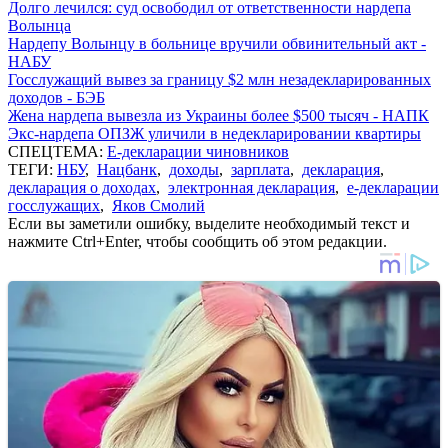
Долго лечился: суд освободил от ответственности нардепа
Волынца
Нардепу Волынцу в больнице вручили обвинительный акт -
НАБУ
Госслужащий вывез за границу $2 млн незадекларированных
доходов - БЭБ
Жена нардепа вывезла из Украины более $500 тысяч - НАПК
Экс-нардепа ОПЗЖ уличили в недекларировании квартиры
СПЕЦТЕМА:
Е-декларации чиновников
ТЕГИ:
НБУ
,
Нацбанк
,
доходы
,
зарплата
,
декларация
,
декларация о доходах
,
электронная декларация
,
е-декларации
госслужащих
,
Яков Смолий
Если вы заметили ошибку, выделите необходимый текст и
нажмите Ctrl+Enter, чтобы сообщить об этом редакции.