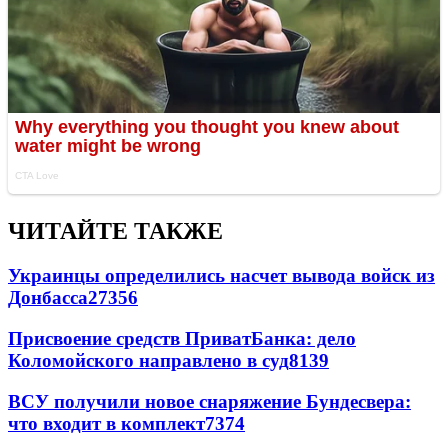
ЧИТАЙТЕ ТАКЖЕ
Украинцы определились насчет вывода войск из
Донбасса
27356
Присвоение средств ПриватБанка: дело
Коломойского направлено в суд
8139
ВСУ получили новое снаряжение Бундесвера:
что входит в комплект
7374