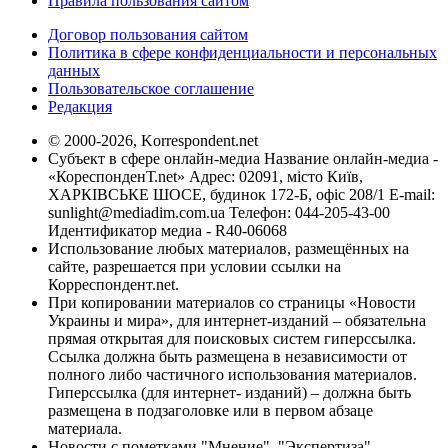
Правила пользования сайтом
Договор пользования сайтом
Политика в сфере конфиденциальности и персональных
данных
Пользовательское соглашение
Редакция
© 2000-2026, Korrespondent.net
Субъект в сфере онлайн-медиа Название онлайн-медиа -
«КореспонденТ.net» Адрес: 02091, місто Київ,
ХАРКІВСЬКЕ ШОСЕ, будинок 172-Б, офіс 208/1 E-mail:
sunlight@mediadim.com.ua
Телефон: 044-205-43-00
Идентификатор медиа - R40-06068
Использование любых материалов, размещённых на
сайте, разрешается при условии ссылки на
Корреспондент.net.
При копировании материалов со страницы «Новости
Украины и мира», для интернет-изданий – обязательна
прямая открытая для поисковых систем гиперссылка.
Ссылка должна быть размещена в независимости от
полного либо частичного использования материалов.
Гиперссылка (для интернет- изданий) – должна быть
размещена в подзаголовке или в первом абзаце
материала.
Новости с пометками "Мнение", "Экспертиза",