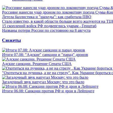
Россияне нанесли удар дроном по локомотиву поезда Сумы-Ки
Летела баллистика и "шахеды": как сработала ПВО
Стало известно, в какой области больше всего жалуются на ТЦ
15 скоплений войск РФ подверглись ударам - Генштаб
Названы потери России по состоянию на 8 августа
Сюжеты
Итоги 07.08: "Адские" санкции и "парад" дронов
Адские санкции. Решение Сената США
"Охотиться на лучника, а не на стрелу". Как Украине бороться 
Загадочный звук напугал Москву: что это было
Итоги 06.08: Санкции против РФ и дрон в Лейпциге