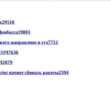
х
29518
Донбасса
19803
кого направлено в суд
7712
 СОЧ
7636
И
2879
triot начнет сбивать ракеты
2394