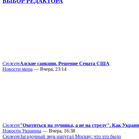
ВЫБОР РЕДАКТОРА
Сюжет
Адские санкции. Решение Сената США
Новости мира
— Вчера, 23:14
Сюжет
"Охотиться на лучника, а не на стрелу". Как Украи
Новости Украины
— Вчера, 16:38
Сюжет
Загадочный звук напугал Москву: что это было