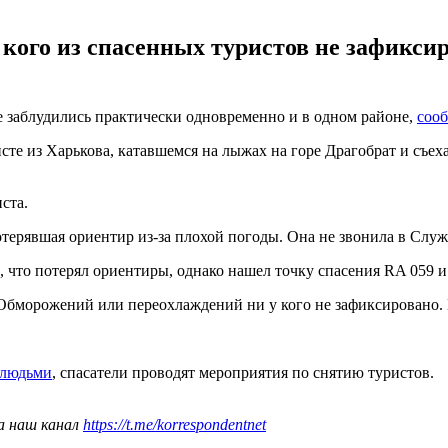
ого из спасенных туристов не зафиксир
е заблудились практически одновременно и в одном районе,
соо
сте из Харькова, катавшемся на лыжах на горе Драгобрат и съех
ста.
отерявшая ориентир из-за плохой погоды. Она не звонила в Служб
 что потерял ориентиры, однако нашел точку спасения RA 059 и 
Обморожений или переохлаждений ни у кого не зафиксировано. 
с людьми
, спасатели проводят мероприятия по снятию туристов.
а наш канал
https://t.me/korrespondentnet