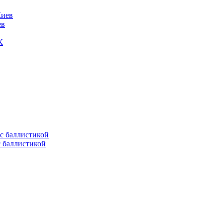
ев
К
с баллистикой