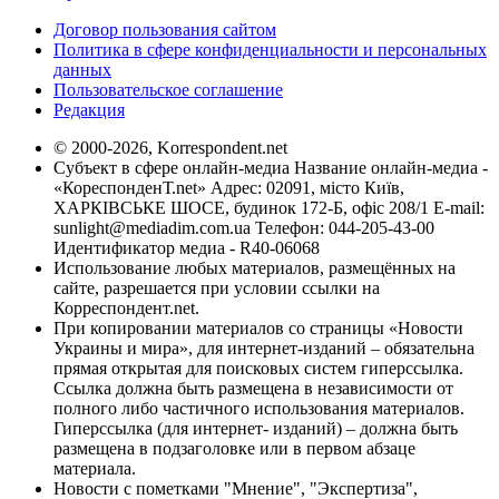
Договор пользования сайтом
Политика в сфере конфиденциальности и персональных
данных
Пользовательское соглашение
Редакция
© 2000-2026, Korrespondent.net
Субъект в сфере онлайн-медиа Название онлайн-медиа -
«КореспонденТ.net» Адрес: 02091, місто Київ,
ХАРКІВСЬКЕ ШОСЕ, будинок 172-Б, офіс 208/1 E-mail:
sunlight@mediadim.com.ua
Телефон: 044-205-43-00
Идентификатор медиа - R40-06068
Использование любых материалов, размещённых на
сайте, разрешается при условии ссылки на
Корреспондент.net.
При копировании материалов со страницы «Новости
Украины и мира», для интернет-изданий – обязательна
прямая открытая для поисковых систем гиперссылка.
Ссылка должна быть размещена в независимости от
полного либо частичного использования материалов.
Гиперссылка (для интернет- изданий) – должна быть
размещена в подзаголовке или в первом абзаце
материала.
Новости с пометками "Мнение", "Экспертиза",