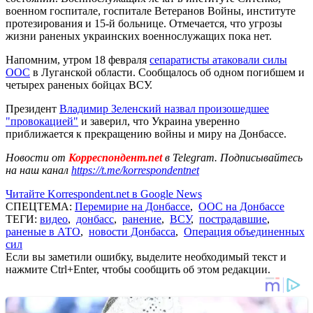
военном госпитале, госпитале Ветеранов Войны, институте
протезирования и 15-й больнице. Отмечается, что угрозы
жизни раненых украинских военнослужащих пока нет.
Напомним, утром 18 февраля
сепаратисты атаковали силы
ООС
в Луганской области. Сообщалось об одном погибшем и
четырех раненых бойцах ВСУ.
Президент
Владимир Зеленский назвал произошедшее
"провокацией"
и заверил, что Украина уверенно
приближается к прекращению войны и миру на Донбассе.
Новости от
Корреспондент.net
в Telegram. Подписывайтесь
на наш канал
https://t.me/korrespondentnet
Читайте Korrespondent.net в Google News
СПЕЦТЕМА:
Перемирие на Донбассе
,
ООС на Донбассе
ТЕГИ:
видео
,
донбасс
,
ранение
,
ВСУ
,
пострадавшие
,
раненые в АТО
,
новости Донбасса
,
Операция объединенных
сил
Если вы заметили ошибку, выделите необходимый текст и
нажмите Ctrl+Enter, чтобы сообщить об этом редакции.