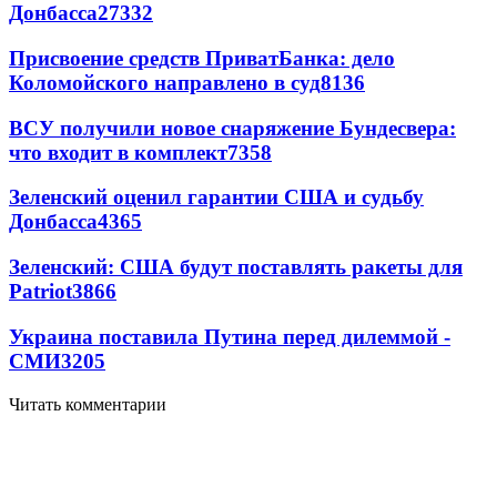
Донбасса
27332
Присвоение средств ПриватБанка: дело
Коломойского направлено в суд
8136
ВСУ получили новое снаряжение Бундесвера:
что входит в комплект
7358
Зеленский оценил гарантии США и судьбу
Донбасса
4365
Зеленский: США будут поставлять ракеты для
Patriot
3866
Украина поставила Путина перед дилеммой -
СМИ
3205
Читать комментарии