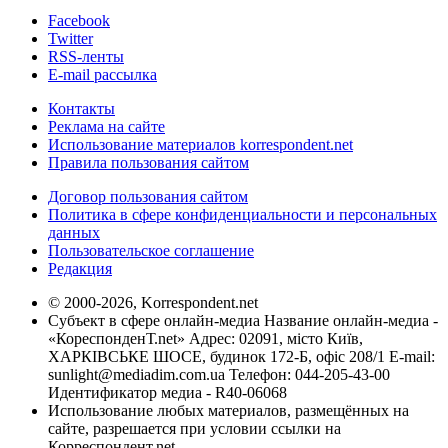
Facebook
Twitter
RSS-ленты
E-mail рассылка
Контакты
Реклама на сайте
Использование материалов korrespondent.net
Правила пользования сайтом
Договор пользования сайтом
Политика в сфере конфиденциальности и персональных
данных
Пользовательское соглашение
Редакция
© 2000-2026, Korrespondent.net
Субъект в сфере онлайн-медиа Название онлайн-медиа -
«КореспонденТ.net» Адрес: 02091, місто Київ,
ХАРКІВСЬКЕ ШОСЕ, будинок 172-Б, офіс 208/1 E-mail:
sunlight@mediadim.com.ua
Телефон: 044-205-43-00
Идентификатор медиа - R40-06068
Использование любых материалов, размещённых на
сайте, разрешается при условии ссылки на
Корреспондент.net.