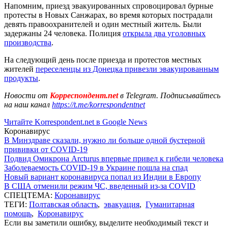
Напомним, приезд эвакуированных спровоцировал бурные
протесты в Новых Санжарах, во время которых пострадали
девять правоохранителей и один местный житель. Были
задержаны 24 человека. Полиция
открыла два уголовных
производства
.
На следующий день после приезда и протестов местных
жителей
переселенцы из Донецка привезли эвакуированным
продукты
.
Новости от
Корреспондент.net
в Telegram. Подписывайтесь
на наш канал
https://t.me/korrespondentnet
Читайте Korrespondent.net в Google News
Коронавирус
В Минздраве сказали, нужно ли больше одной бустерной
прививки от COVID-19
Подвид Омикрона Arcturus впервые привел к гибели человека
Заболеваемость COVID-19 в Украине пошла на спад
Новый вариант коронавируса попал из Индии в Европу
В США отменили режим ЧС, введенный из-за COVID
СПЕЦТЕМА:
Коронавирус
ТЕГИ:
Полтавская область
,
эвакуация
,
Гуманитарная
помощь
,
Коронавирус
Если вы заметили ошибку, выделите необходимый текст и