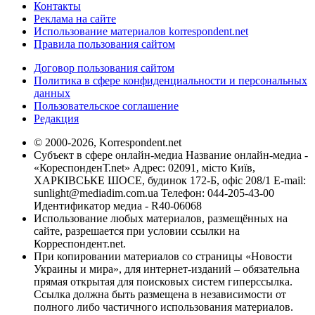
Контакты
Реклама на сайте
Использование материалов korrespondent.net
Правила пользования сайтом
Договор пользования сайтом
Политика в сфере конфиденциальности и персональных
данных
Пользовательское соглашение
Редакция
© 2000-2026, Korrespondent.net
Субъект в сфере онлайн-медиа Название онлайн-медиа -
«КореспонденТ.net» Адрес: 02091, місто Київ,
ХАРКІВСЬКЕ ШОСЕ, будинок 172-Б, офіс 208/1 E-mail:
sunlight@mediadim.com.ua
Телефон: 044-205-43-00
Идентификатор медиа - R40-06068
Использование любых материалов, размещённых на
сайте, разрешается при условии ссылки на
Корреспондент.net.
При копировании материалов со страницы «Новости
Украины и мира», для интернет-изданий – обязательна
прямая открытая для поисковых систем гиперссылка.
Ссылка должна быть размещена в независимости от
полного либо частичного использования материалов.