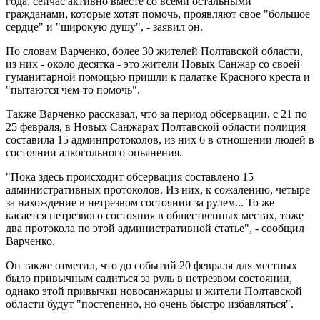
года, сейчас активно вместе со всеми остальными
гражданами, которые хотят помочь, проявляют свое "большое
сердце" и "широкую душу", - заявил он.
По словам Варченко, более 30 жителей Полтавской области,
из них - около десятка - это жители Новых Санжар со своей
гуманитарной помощью пришли к палатке Красного креста и
"пытаются чем-то помочь".
Также Варченко рассказал, что за период обсервации, с 21 по
25 февраля, в Новых Санжарах Полтавской области полиция
составила 15 админпротоколов, из них 6 в отношении людей в
состоянии алкогольного опьянения.
"Пока здесь происходит обсервация составлено 15
административных протоколов. Из них, к сожалению, четыре
за нахождение в нетрезвом состоянии за рулем... То же
касается нетрезвого состояния в общественных местах, тоже
два протокола по этой административной статье", - сообщил
Варченко.
Он также отметил, что до событий 20 февраля для местных
было привычным садиться за руль в нетрезвом состоянии,
однако этой привычки новосанжарцы и жители Полтавской
области будут "постепенно, но очень быстро избавляться".