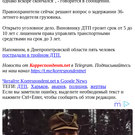
однако вскоре скончался", - говорится в сообщении.
Правоохранители сейчас решают вопрос о задержании 36-
летнего водителя грузовика.
Открыто уголовное дело. Виновнику ДТП грозит срок от 5 до
10 лет с лишением права управлять транспортными
средствами на срок до 3 лет.
Напомним, в Днепропетровской области пять человек
пострадали в тройном ДТП.
Новости от
Корреспондент.net
в Telegram. Подписывайтесь
на наш канал
https://t.me/korrespondentnet
Читайте Korrespondent.net в Google News
ТЕГИ:
ДТП
,
Харьков
,
авария
,
полиция
,
жертвы
Если вы заметили ошибку, выделите необходимый текст и
нажмите Ctrl+Enter, чтобы сообщить об этом редакции.