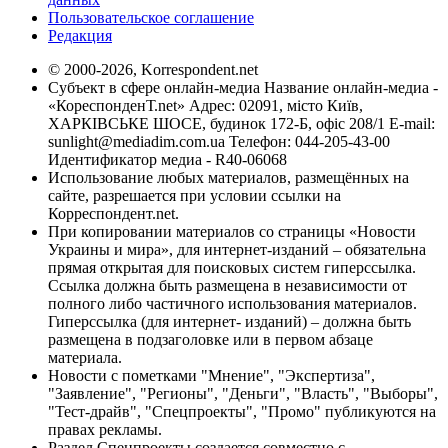
Пользовательское соглашение
Редакция
© 2000-2026, Korrespondent.net
Субъект в сфере онлайн-медиа Название онлайн-медиа -
«КореспонденТ.net» Адрес: 02091, місто Київ,
ХАРКІВСЬКЕ ШОСЕ, будинок 172-Б, офіс 208/1 E-mail:
sunlight@mediadim.com.ua
Телефон: 044-205-43-00
Идентификатор медиа - R40-06068
Использование любых материалов, размещённых на
сайте, разрешается при условии ссылки на
Корреспондент.net.
При копировании материалов со страницы «Новости
Украины и мира», для интернет-изданий – обязательна
прямая открытая для поисковых систем гиперссылка.
Ссылка должна быть размещена в независимости от
полного либо частичного использования материалов.
Гиперссылка (для интернет- изданий) – должна быть
размещена в подзаголовке или в первом абзаце
материала.
Новости с пометками "Мнение", "Экспертиза",
"Заявление", "Регионы", "Деньги", "Власть", "Выборы",
"Тест-драйв", "Спецпроекты", "Промо" публикуются на
правах рекламы.
Раздел Спецпроекты создается совместно с