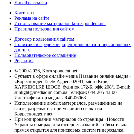
E-mail рассылка
Контакты
Реклама на сайте
Использование материалов korrespondent.net
Правила пользования сайтом
Договор пользования сайтом
Политика в сфере конфиденциальности и персональных
данных
Пользовательское соглашение
Редакция
© 2000-2026, Korrespondent.net
Субъект в сфере онлайн-медиа Название онлайн-медиа -
«КореспонденТ.net» Адрес: 02091, місто Київ,
ХАРКІВСЬКЕ ШОСЕ, будинок 172-Б, офіс 208/1 E-mail:
sunlight@mediadim.com.ua
Телефон: 044-205-43-00
Идентификатор медиа - R40-06068
Использование любых материалов, размещённых на
сайте, разрешается при условии ссылки на
Корреспондент.net.
При копировании материалов со страницы «Новости
Украины и мира», для интернет-изданий – обязательна
прямая открытая для поисковых систем гиперссылка.