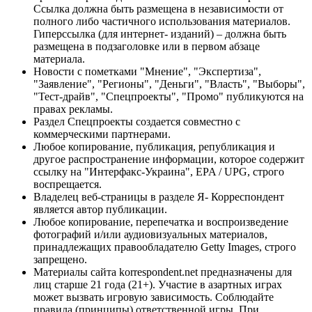
Ссылка должна быть размещена в независимости от
полного либо частичного использования материалов.
Гиперссылка (для интернет- изданий) – должна быть
размещена в подзаголовке или в первом абзаце
материала.
Новости с пометками "Мнение", "Экспертиза",
"Заявление", "Регионы", "Деньги", "Власть", "Выборы",
"Тест-драйв", "Спецпроекты", "Промо" публикуются на
правах рекламы.
Раздел Спецпроекты создается совместно с
коммерческими партнерами.
Любое копирование, публикация, републикация и
другое распространение информации, которое содержит
ссылку на "Интерфакс-Украина", EPA / UPG, строго
воспрещается.
Владелец веб-страницы в разделе Я- Корреспондент
является автор публикации.
Любое копирование, перепечатка и воспроизведение
фотографий и/или аудиовизуальных материалов,
принадлежащих правообладателю Getty Images, строго
запрещено.
Материалы сайта korrespondent.net предназначены для
лиц старше 21 года (21+). Участие в азартных играх
может вызвать игровую зависимость. Соблюдайте
правила (принципы) ответственной игры. При