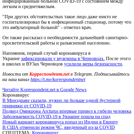
инфицированный больной COVID-19 с состоянием между
легким и среднетяжелым.
"При других обстоятельствах такое лицо даже никто не
госпитализировал бы в инфекционный стационар, потому что
это амбулаторный больной" - отметил врач.
Он также рассказал о необходимости дальнейшей санитарно-
просветительской работы и разъяснений населению.
Напомним, первый случай коронавируса в
Украине
зафиксировали у мужчины в Черновцах.
После этого
в школах и ВУЗах Черновцов
усилили меры безопасности
.
Новости от
Корреспондент.net
в Telegram. Подписывайтесь
на наш канал
https://t.me/korrespondentnet
Читайте Korrespondent.net в Google News
Коронавирус
В Минздраве сказали, нужно ли больше одной бустерной
прививки от COVID-19
Подвид Омикрона Arcturus впервые привел к гибели человека
Заболеваемость COVID-19 в Украине пошла на спад
Новый вариант коронавируса попал из Индии в Европу
В США отменили режим ЧС, введенный из-за COVID
СПЕЦТЕМА:
Коронавирус