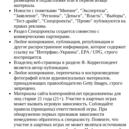
размещена в подзаголовке или в первом абзаце
материала.
Новости с пометками "Мнение", "Экспертиза",
"Заявление", "Регионы", "Деньги", "Власть", "Выборы",
"Тест-драйв", "Спецпроекты", "Промо" публикуются на
правах рекламы.
Раздел Спецпроекты создается совместно с
коммерческими партнерами.
Любое копирование, публикация, републикация и
другое распространение информации, которое содержит
ссылку на "Интерфакс-Украина", EPA / UPG, строго
воспрещается.
Владелец веб-страницы в разделе Я- Корреспондент
является автор публикации.
Любое копирование, перепечатка и воспроизведение
фотографий и/или аудиовизуальных материалов,
принадлежащих правообладателю Getty Images, строго
запрещено.
Материалы сайта korrespondent.net предназначены для
лиц старше 21 года (21+). Участие в азартных играх
может вызвать игровую зависимость. Соблюдайте
правила (принципы) ответственной игры. При
обнаружении первых признаков зависимости
немедленно обратитесь к специалисту. Помните, что
участие в азартных играх не может являться источником