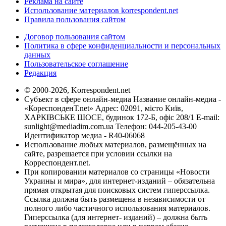
Реклама на сайте
Использование материалов korrespondent.net
Правила пользования сайтом
Договор пользования сайтом
Политика в сфере конфиденциальности и персональных
данных
Пользовательское соглашение
Редакция
© 2000-2026, Korrespondent.net
Субъект в сфере онлайн-медиа Название онлайн-медиа -
«КореспонденТ.net» Адрес: 02091, місто Київ,
ХАРКІВСЬКЕ ШОСЕ, будинок 172-Б, офіс 208/1 E-mail:
sunlight@mediadim.com.ua
Телефон: 044-205-43-00
Идентификатор медиа - R40-06068
Использование любых материалов, размещённых на
сайте, разрешается при условии ссылки на
Корреспондент.net.
При копировании материалов со страницы «Новости
Украины и мира», для интернет-изданий – обязательна
прямая открытая для поисковых систем гиперссылка.
Ссылка должна быть размещена в независимости от
полного либо частичного использования материалов.
Гиперссылка (для интернет- изданий) – должна быть