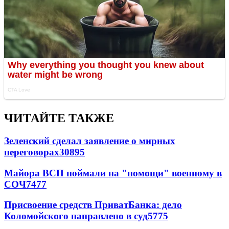
ЧИТАЙТЕ ТАКЖЕ
Зеленский сделал заявление о мирных
переговорах
30895
Майора ВСП поймали на "помощи" военному в
СОЧ
7477
Присвоение средств ПриватБанка: дело
Коломойского направлено в суд
5775