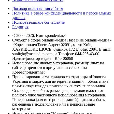
Договор пользования сайтом
Политика в сфере конфиденциальности и персональных
данных
Пользовательское соглашение
Редакция
© 2000-2026, Korrespondent.net
Субъект в сфере онлайн-медиа Название онлайн-медиа -
«КореспонденТ.net» Адрес: 02091, місто Київ,
ХАРКІВСЬКЕ ШОСЕ, будинок 172-Б, офіс 208/1 E-mail:
sunlight@mediadim.com.ua
Телефон: 044-205-43-00
Идентификатор медиа - R40-06068
Использование любых материалов, размещённых на
сайте, разрешается при условии ссылки на
Корреспондент.net.
При копировании материалов со страницы «Новости
Украины и мира», для интернет-изданий – обязательна
прямая открытая для поисковых систем гиперссылка.
Ссылка должна быть размещена в независимости от
полного либо частичного использования материалов.
Гиперссылка (для интернет- изданий) – должна быть
размещена в подзаголовке или в первом абзаце
материала.
Новости с пометками "Мнение", "Экспертиза",