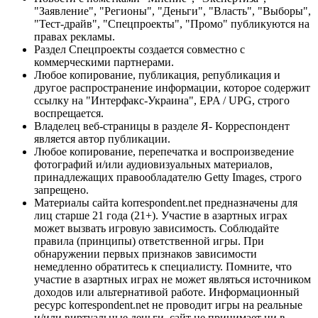
"Заявление", "Регионы", "Деньги", "Власть", "Выборы",
"Тест-драйв", "Спецпроекты", "Промо" публикуются на
правах рекламы.
Раздел Спецпроекты создается совместно с
коммерческими партнерами.
Любое копирование, публикация, републикация и
другое распространение информации, которое содержит
ссылку на "Интерфакс-Украина", EPA / UPG, строго
воспрещается.
Владелец веб-страницы в разделе Я- Корреспондент
является автор публикации.
Любое копирование, перепечатка и воспроизведение
фотографий и/или аудиовизуальных материалов,
принадлежащих правообладателю Getty Images, строго
запрещено.
Материалы сайта korrespondent.net предназначены для
лиц старше 21 года (21+). Участие в азартных играх
может вызвать игровую зависимость. Соблюдайте
правила (принципы) ответственной игры. При
обнаружении первых признаков зависимости
немедленно обратитесь к специалисту. Помните, что
участие в азартных играх не может являться источником
доходов или альтернативой работе. Информационный
ресурс korrespondent.net не проводит игры на реальные
и/или виртуальные деньги, сайт не принимает ни в