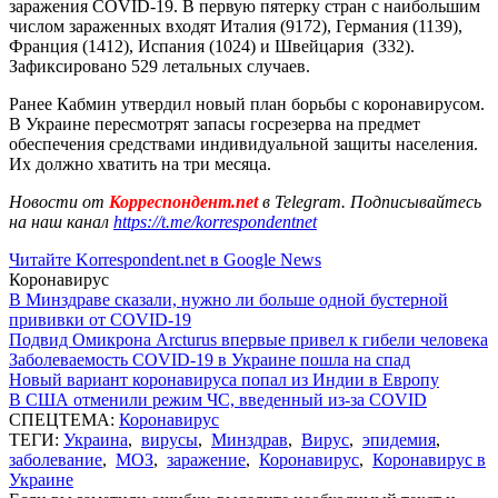
заражения COVID-19. В первую пятерку стран с наибольшим
числом зараженных входят Италия (9172), Германия (1139),
Франция (1412), Испания (1024) и Швейцария (332).
Зафиксировано 529 летальных случаев.
Ранее Кабмин утвердил новый план борьбы с коронавирусом.
В Украине пересмотрят запасы госрезерва на предмет
обеспечения средствами индивидуальной защиты населения.
Их должно хватить на три месяца.
Новости от
Корреспондент.net
в Telegram. Подписывайтесь
на наш канал
https://t.me/korrespondentnet
Читайте Korrespondent.net в Google News
Коронавирус
В Минздраве сказали, нужно ли больше одной бустерной
прививки от COVID-19
Подвид Омикрона Arcturus впервые привел к гибели человека
Заболеваемость COVID-19 в Украине пошла на спад
Новый вариант коронавируса попал из Индии в Европу
В США отменили режим ЧС, введенный из-за COVID
СПЕЦТЕМА:
Коронавирус
ТЕГИ:
Украина
,
вирусы
,
Минздрав
,
Вирус
,
эпидемия
,
заболевание
,
МОЗ
,
заражение
,
Коронавирус
,
Коронавирус в
Украине