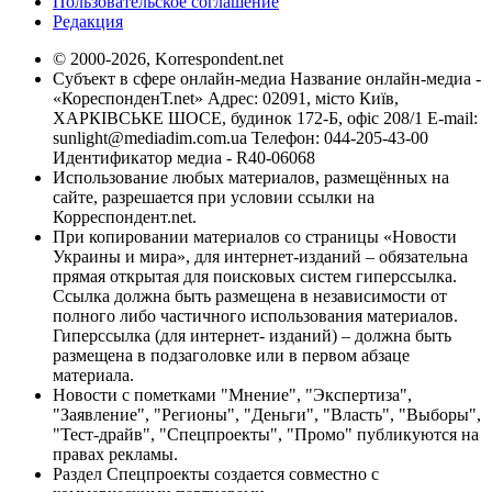
Пользовательское соглашение
Редакция
© 2000-2026, Korrespondent.net
Субъект в сфере онлайн-медиа Название онлайн-медиа -
«КореспонденТ.net» Адрес: 02091, місто Київ,
ХАРКІВСЬКЕ ШОСЕ, будинок 172-Б, офіс 208/1 E-mail:
sunlight@mediadim.com.ua
Телефон: 044-205-43-00
Идентификатор медиа - R40-06068
Использование любых материалов, размещённых на
сайте, разрешается при условии ссылки на
Корреспондент.net.
При копировании материалов со страницы «Новости
Украины и мира», для интернет-изданий – обязательна
прямая открытая для поисковых систем гиперссылка.
Ссылка должна быть размещена в независимости от
полного либо частичного использования материалов.
Гиперссылка (для интернет- изданий) – должна быть
размещена в подзаголовке или в первом абзаце
материала.
Новости с пометками "Мнение", "Экспертиза",
"Заявление", "Регионы", "Деньги", "Власть", "Выборы",
"Тест-драйв", "Спецпроекты", "Промо" публикуются на
правах рекламы.
Раздел Спецпроекты создается совместно с