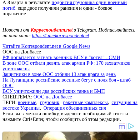
А 8 марта в результате
подбития грузовика один военный
погиб
, еще двое получили ранения и один - боевое
поражение.
Новости от
Корреспондент.net
в Telegram. Подписывайтесь
на наш канал
https://t.me/korrespondentnet
Читайте Korrespondent.net в Google News
ООС на Донбассе
РФ попытается загнать военных ВСУ в "котел" - СМИ
В зоне ООС отбили девять атак армии РФ: 170 захватчиков
уничтожены
Защитники в зоне ООС отбили 13 атак врага за день
На Луганщине российские военные бегут с поля боя - штаб
ООС
ВСУ уничтожили два российских танка и БМП
СПЕЦТЕМА:
ООС на Донбассе
ТЕГИ:
военные
,
грузовик
,
ракетные комплексы
,
ситуация на
востоке Украины
,
Операция объединенных сил
Если вы заметили ошибку, выделите необходимый текст и
нажмите Ctrl+Enter, чтобы сообщить об этом редакции.